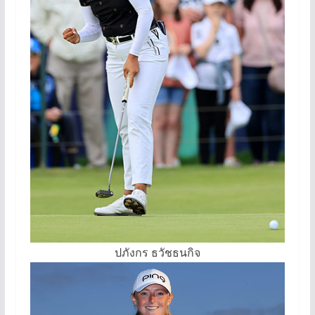
ปภังกร ธวัชธนกิจ