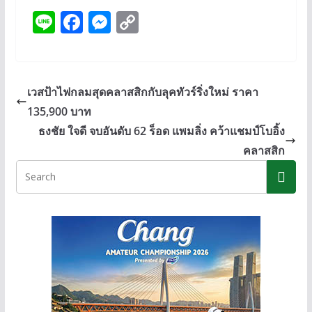
Li
F
M
C
n
ac
e
o
e
e
ss
p
b
e
y
เวสป้าไฟกลมสุดคลาสสิกกับลุคทัวร์ริ่งใหม่ ราคา
o
n
Li
135,900 บาท
o
g
n
ธงชัย ใจดี จบอันดับ 62 ร็อด แพมลิ่ง คว้าแชมป์โบอิ้ง
k
er
k
คลาสสิก