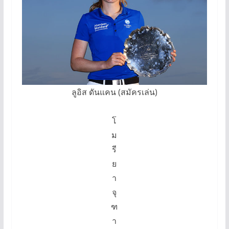
ลูอิส ดันแคน (สมัครเล่น)
โ
ม
รี
ย
า
จุ
ฑ
า