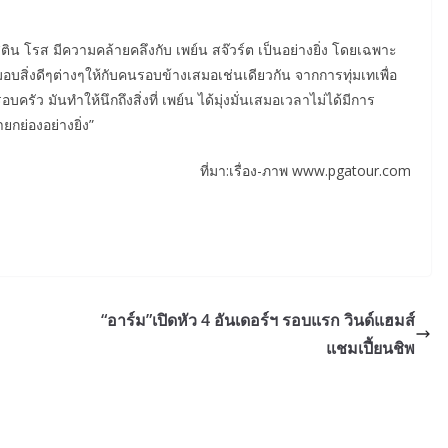
สติน โรส มีความคล้ายคลึงกับ เพย์น สจ๊วร์ต เป็นอย่างยิ่ง โดยเฉพาะ
มอบสิ่งดีๆต่างๆให้กับคนรอบข้างเสมอเช่นเดียวกัน จากการทุ่มเทเพื่อ
ครัว มันทำให้นึกถึงสิ่งที่ เพย์น ได้มุ่งมั่นเสมอเวลาไม่ได้มีการ
ายกย่องอย่างยิ่ง”
ที่มา:เรื่อง-ภาพ www.pgatour.com
“อาร์ม”เปิดหัว 4 อันเดอร์ฯ รอบแรก วินด์แฮมส์
แชมเปี้ยนชิพ