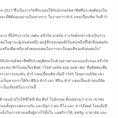
อร์ด 2021”ซึ่งเป็นรางวัลที่จะมอบให้กับนักกอล์ฟอาชีพที่ประพฤติตนเป็น
ยจะมีพิธีมอบอย่างเป็นทางการ ในรายการ ทัวร์ แชมเปี้ยนชิพ วันที่ 31
งมาก ที่ได้รับรางวัล เพย์น สจ๊วร์ต อวอร์ด รางวัลดังกล่าวนับเป็นการ
มในฐานะผู้เล่นคนหนึ่ง ผมรู้สึกขอบคุณที่เป็นคนหนึ่งที่ได้เชื่อมต่อกับ
ือนเครื่องยึดเหนี่ยวตัวตนของผมในการจะเป็นคนดีของสังคมต่อไป”
กปีกับนักกอล์ฟอาชีพที่ประพฤติตนเป็นตัวอย่างตามแบบฉบับของ สจ๊วร์ต
 และสมาชิกในหอเกียรติยศ “เวิลด์ กอล์ฟ ฮอล ออฟ เฟม” ที่อุทิศตนเพื่อ
ระหว่างการแข่งขัน ทัวร์ แชมเปี้ยนชิพ เมื่อปี 1999 โดยทางบริษัท เซา
เป็นทางการให้กับ พีจีเอ ทัวร์ และ พีจีเอ ทัวร์ แชมเปี้ยนส์ ก่อนปีถัด
เป็นเกียรติในรางวัลนี้
ต้ ก่อนย้ายไปใช้ชีวิตที่ ฮัมเชียร์ ในอังกฤษ ตั้งแต่อายุ 5 ขวบ เขาพบ
อนทั้งคู่จะแต่งงานกัน และมีลูก 2 คน ลีโอ และ ชาร์ล๊อตต์ โดยเมื่อปี
มแข็งในการช่วยเหลือผู้ยากไร้ทั้งใน แอฟริกาใต้, สหรัฐ, บาฮามัส และ