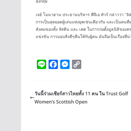
อังกฤษ
เจย์ โมนาฮาน ประธานบริหาร พีจีเอ ทัวร์ กล่าวว่า “จั
การเป็นสุดยอดผู้เล่นแห่งยุคเช่นเดียวกัน และเป็นคนที่
สังคมของทั้ง จัสติน และ เคต ในการก่อตั้งมูลนิธิของครอบ
แข่งขัน การมอบสิ่งดีๆคืนให้กับผู้คน มันถือเป็นเรื่องที่น่
Li
F
M
C
n
ac
e
o
e
e
ss
p
b
e
y
วันนี้ร่วมเชียร์สาวไทยทั้ง 11 คน ใน Trust Golf
o
n
Li
Women’s Scottish Open
o
g
n
k
er
k