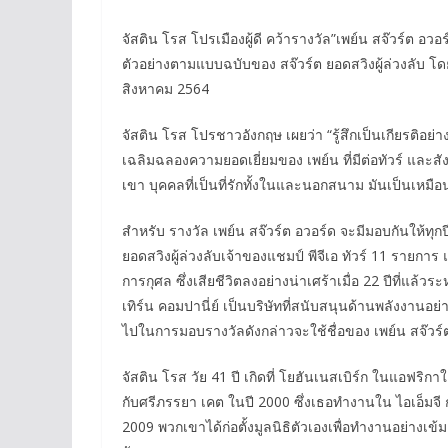
จัสติน โรส โปรเมืองผู้ดี คว้ารางวัล”เพย์น สจ๊วร์ต อว
ตัวอย่างตามแบบฉบับของ สจ๊วร์ต ยอดสวิงผู้ล่วงลับ โด
สิงหาคม 2564
จัสติน โรส โปรชาวอังกฤษ เผยว่า “รู้สึกเป็นเกียรติอย่า
เฉลิมฉลองความยอดเยี่ยมของ เพย์น ที่มีต่อทัวร์ และสังค
เขา บุคคลที่เป็นที่รักทั้งในและนอกสนาม มันเป็นเหม
สำหรับ รางวัล เพย์น สจ๊วร์ต อวอร์ด จะมีมอบกันให้ทุ
ยอดสวิงผู้ล่วงลับเจ้าของแชมป์ พีจีเอ ทัวร์ 11 รายการ
การกุศล ซึ่งเสียชีวิตลงอย่างน่าเศร้าเมื่อ 22 ปีที่แล้ว
เทิร์น คอมปานี่ย์ เป็นบริษัทที่สนับสนุนด้านพลังงานอย่าง
ไปในการมอบรางวัลดังกล่าวจะใช้ชื่อของ เพย์น สจ๊วร์ต 
จัสติน โรส วัย 41 ปี เกิดที่ โยฮันเนสเบิร์ก ในแอฟริกาใ
กับศรีภรรยา เคต ในปี 2000 ซึ่งเธอทำงานใน ไอเอ็มจี ก่
2009 พวกเขาได้ก่อตั้งมูลนิธิตัวเองเพื่อทำงานอย่างเข้