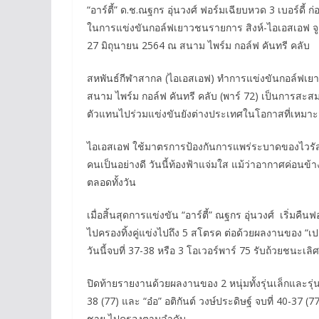
“อาร์ตี้” ด.ช.ณฐกร อุ่นวงศ์ ฟอร์มเฉียบหวด 3 เบอร์ดี้
ในการแข่งขันกอล์ฟเยาวชนรายการ สิงห์-ไอเอสเอฟ จูเนีย
27 มิถุนายน 2564 ณ สนาม ไพร์ม กอล์ฟ คันทรี คลับ
สหพันธ์กีฬาสากล (ไอเอสเอฟ) ทำการแข่งขันกอล์ฟเยาว
สนาม ไพร์ม กอล์ฟ คันทรี คลับ (พาร์ 72) เป็นการสะส
ตัวแทนไปร่วมแข่งขันยังต่างประเทศในโอกาสที่เหมา
ไอเอสเอฟ ใช้มาตรการป้องกันการแพร่ระบาดของไวรัส โค
คนเป็นอย่างดี วันนี้ท้องฟ้าแจ่มใส แม้ว่าอากาศค่อนข
ตลอดทั้งวัน
เมื่อสิ้นสุดการแข่งขัน “อาร์ตี้” ณฐกร อุ่นวงศ์ เริ่มคื
ไปครองทิ้งคู่แข่งไปถึง 5 สโตรค ต่อด้วยผลงานของ “เ
วันนี้จบที่ 37-38 หรือ 3 โอเวอร์พาร์ 75 รับถ้วยชนะเล
ปิดท้ายรายงานด้วยผลงานของ 2 หนุ่มทั้งรุ่นเล็กและรุ่
38 (77) และ “อ๋อ” อติกันต์ วงษ์ประดิษฐ์ จบที่ 40-37 (
ชาย ไปครองตามลำดับ