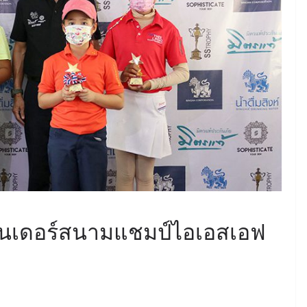
อันเดอร์สนามแชมป์ไอเอสเอฟ