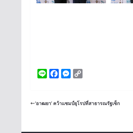
Li
F
M
C
n
ac
e
o
e
e
ss
p
b
e
y
‘อาฒยา’ คว้าแชมป์ยุโรปที่สาธารณรัฐเช็ก
o
n
Li
o
g
n
k
er
k