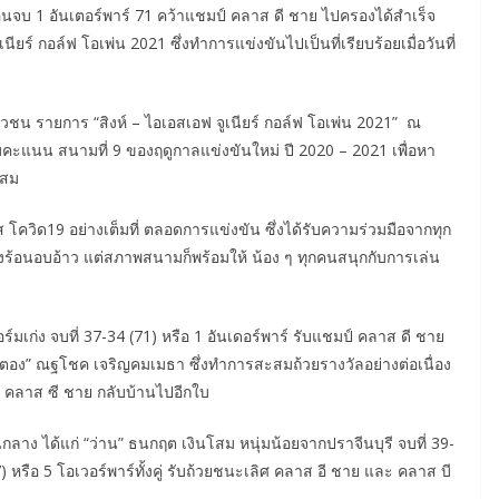
 ก่อนจบ 1 อันเตอร์พาร์ 71 คว้าแชมป์ คลาส ดี ชาย ไปครองได้สำเร็จ
ร์ กอล์ฟ โอเพ่น 2021 ซึ่งทำการแข่งขันไปเป็นที่เรียบร้อยเมื่อวันที่
ชน รายการ “สิงห์ – ไอเอสเอฟ จูเนียร์ กอล์ฟ โอเพ่น 2021” ณ
มคะแนน สนามที่ 9 ของฤดูกาลแข่งขันใหม่ ปี 2020 – 2021 เพื่อหา
ะสม
วิด19 อย่างเต็มที่ ตลอดการแข่งขัน ซึ่งได้รับความร่วมมือจากทุก
้างร้อนอบอ้าว แต่สภาพสนามก็พร้อมให้ น้อง ๆ ทุกคนสนุกกับการเล่น
นฟอร์มเก่ง จบที่ 37-34 (71) หรือ 1 อันเดอร์พาร์ รับแชมป์ คลาส ดี ชาย
ปตอง” ณฐโชค เจริญคมเมธา ซึ่งทำการสะสมถ้วยรางวัลอย่างต่อเนื่อง
ิศ คลาส ซี ชาย กลับบ้านไปอีกใบ
นกลาง ได้แก่ “ว่าน” ธนกฤต เงินโสม หนุ่มน้อยจากปราจีนบุรี จบที่ 39-
77) หรือ 5 โอเวอร์พาร์ทั้งคู่ รับถ้วยชนะเลิศ คลาส อี ชาย และ คลาส บี