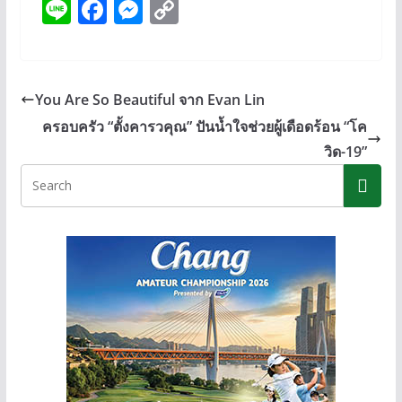
Li
F
M
C
n
ac
e
o
e
e
ss
p
b
e
y
You Are So Beautiful จาก Evan Lin
o
n
Li
ครอบครัว “ตั้งคารวคุณ” ปันน้ำใจช่วยผู้เดือดร้อน “โค
o
g
n
วิด-19”
k
er
k