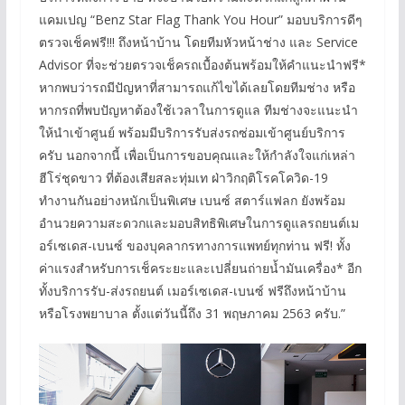
แคมเปญ “Benz Star Flag Thank You Hour” มอบบริการดีๆ
ตรวจเช็คฟรี!!! ถึงหน้าบ้าน โดยทีมหัวหน้าช่าง และ Service
Advisor ที่จะช่วยตรวจเช็ครถเบื้องต้นพร้อมให้คำแนะนำฟรี*
หากพบว่ารถมีปัญหาที่สามารถแก้ไขได้เลยโดยทีมช่าง หรือ
หากรถที่พบปัญหาต้องใช้เวลาในการดูแล ทีมช่างจะแนะนำ
ให้นำเข้าศูนย์ พร้อมมีบริการรับส่งรถซ่อมเข้าศูนย์บริการ
ครับ นอกจากนี้ เพื่อเป็นการขอบคุณและให้กำลังใจแก่เหล่า
ฮีโร่ชุดขาว ที่ต้องเสียสละทุ่มเท ฝ่าวิกฤติโรคโควิด-19
ทำงานกันอย่างหนักเป็นพิเศษ เบนซ์ สตาร์แฟลก ยังพร้อม
อำนวยความสะดวกและมอบสิทธิพิเศษในการดูแลรถยนต์เม
อร์เซเดส-เบนซ์ ของบุคลากรทางการแพทย์ทุกท่าน ฟรี! ทั้ง
ค่าแรงสำหรับการเช็คระยะและเปลี่ยนถ่ายน้ำมันเครื่อง* อีก
ทั้งบริการรับ-ส่งรถยนต์ เมอร์เซเดส-เบนซ์ ฟรีถึงหน้าบ้าน
หรือโรงพยาบาล ตั้งแต่วันนี้ถึง 31 พฤษภาคม 2563 ครับ.”