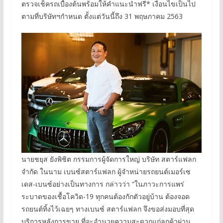
ตรวจเช็ครถเบื้องต้นพร้อมให้คำแนะนำฟรี* เงื่อนไขเป็นไป
ตามที่บริษัทฯกำหนด ตั้งแต่วันนี้ถึง 31 พฤษภาคม 2563
นายชยุส ยังพิชิต กรรมการผู้จัดการใหญ่ บริษัท สตาร์แฟลก
จำกัด ในนาม เบนซ์สตาร์แฟลก ผู้จำหน่ายรถยนต์เมอร์เซ
เดส-เบนซ์อย่างเป็นทางการ กล่าวว่า “ในภาวะการแพร่
ระบาดของเชื้อโควิด-19 ทุกคนต้องกักตัวอยู่บ้าน ต้องจอด
รถยนต์ทิ้งไว้เฉยๆ ทางเบนซ์ สตาร์แฟลก จึงขอส่งมอบที่สุด
บริการหลังการขาย ที่จะอำนวยความสะดวกแก่ลูกค้าผ่าน