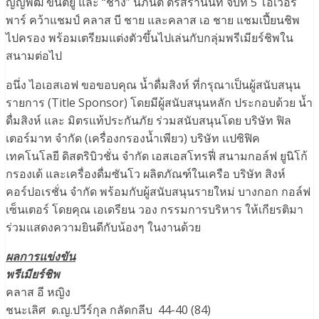
ญญพัฒ ขันติยู และ “ช้าง” นภนต์ ตรีสรานันท์ จบที่ 5 โอเวอร์
พาร์ คว้าแชมป์ คลาส บี ชาย และคลาส เอ ชาย แชมเปี้ยนชิพ
ไปครอง พร้อมเตรียมแต่งตัวขึ้นไปเล่นกับกลุ่มพรีเมียร์ชิพใน
สนามต่อไป
อนึ่ง ไอเอสเอฟ ขอขอบคุณ น้ำดื่มสิงห์ ที่กรุณาเป็นผู้สนับสนุน
รายการ (Title Sponsor) โดยมีผู้สนับสนุนหลัก ประกอบด้วย น้ำ
ดื่มสิงห์ และ มิตรแท้ประกันภัย ร่วมสนับสนุนโดย บริษัท ฟิล
เตอร์มาท จำกัด (เครื่องกรองน้ำเพียว) บริษัท แปซิฟิค
เทคโนโลยี ดิสตริบิวชั่น จำกัด เอสเอสโทรฟี่ สนามกอล์ฟ ยูนิโก้
กรองเด้ และเครื่องดื่มซันโว ผลิตภัณฑ์ในเครือ บริษัท สิงห์
คอร์ปอเรชั่น จำกัด พร้อมกับผู้สนับสนุนรายใหม่ บางกอก กอล์ฟ
เซ็นเตอร์ โดยคุณ เอเดรียน วอง กรรมการบริหาร ให้เกียรติมา
ร่วมแสดงความยินดีกับน้องๆ ในงานด้วย
ผลการแข่งขัน
พรีเมียร์ชิพ
คลาส อี หญิง
ชนะเลิศ ด.ญ.ปวีร์กุล กลัดกลีบ 44-40 (84)