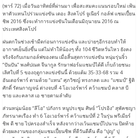
(พาร์ 72) เมื่อวันอาทิตย์ที่ผ่านมา เพื่อสะสมคะแนนรอบใหม่ เฟ้น
หาตัวแทนไปร่วมแข่งขัน เดอะ สิงคโปร์ จูเนียร์ กอล์ฟ แชมเปี้ยน
ชิพ 2016 ซึ่งจะทำการแข่งขันในเดือนมิถุนายน 2016 ณ
ประเทศสิงคโปร์
ฝนตกในช่วงเช้ามืดก่อนการแข่งขัน และบ่ายๆอีกรอบทำให้
อากาศเย็นยิ่งขึ้น แต่ไม่ทำให้น้องๆ ทั้ง 104 ชีวิตหวั่นไหว ยังคง
จริงจังกับเกมกอล์ฟของตน เมื่อสิ้นสุดการแข่งขัน หนุ่มรุ่นจิ๋ว
“ปันปัน” พงศ์ปณต จีนากูล รักษาฟอร์มแชมป์ได้ดี เก็บถ้วยชนะ
เลิศใบที่ 5 ของฤดูกาลแข่งขันนี้ ด้วยแต้ม 35-33-68 รวม 4
อันเดอร์พาร์ ตามด้วย “แทน” ศุภวิชญ์ ทรงกลด และ “แชมป์” ฐิติ
ศักดิ์ รัตนกาญจน์ ต่างจบที่ 4 โอเวอร์พาร์ คว้าแชมป์ คลาส บี
ชาย และคลาส เอ ชายตามลำดับ
ส่วนหนุ่มน้อย “ลีโอ” ปภังกร หนูประชุม ศิษย์ “โปรอิง” สุพัคชญา
ภัทรนาคเรือง ทำ 6 โอเวอร์พาร์ คว้าแชมป์ที่ 2 ในรุ่น พรีเมียร์
ชิพ ดี ชาย ไปครองสำเร็จ หลังจากว่างเว้นแชมป์ไปนาน ปิดท้าย
ด้วยผลงานของกลุ่มแชมเปี้ยนชิพ ที่ดีวันดีคืน คือ “ปุญ” ปุ