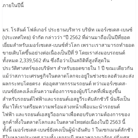
ภายในปีนี้
มร. โรลันด์ โฟล์เกอร์ ประธานบริหาร บริษัท เมอร์เซเดส-เบนซ์
(ประเทศไทย) จำกัด กล่าวว่า “ปี 2562 ที่ผ่านมาถือเป็นปีที่ยอด
เยี่ยมสำหรับเมอร์เซเดส-เบนซ์ทั่วโลก เพราะเราสามารถทำยอด
ขายเติบโตขึ้นอย่างต่อเนื่องเป็นปีที่ 9 โดยเราส่งมอบรถยนต์
ทั้งหมด 2,339,562 คัน ซึ่งถือว่าเป็นสถิติที่สูงที่สุดใน
ประวัติศาสตร์ของบริษัทฯ สำหรับยอดขายใน 1 ปี ขณะเดียวกัน
แม้ว่าสภาวะเศรษฐกิจในตลาดโลกจะอยู่ในช่วงชะลอตัวและส่ง
ผลกระทบโดยตรง ต่ออุตสาหกรรมรถยนต์ ทว่าเมอร์เซเดส-
เบนซ์ยังคงเล็งเห็นความต้องการของผู้บริโภคที่เพิ่มสูงขึ้น
สำหรับรถยนต์ไฟฟ้าและรถยนต์เอสยูวีระดับลักชัวรี นั่นจึงเป็น
ที่มาให้เราเตรียมความพร้อมล่วงหน้าเพื่อแนะนำรถยนต์
ไฟฟ้า และรถยนต์เอสยูวีออกมาเพื่อตอบรับความต้องการของ
ลูกค้าทั้งในตลาดโลกและในตลาดไทยต่อเนื่องในปี 2563 นี้
ทั้งนี้ เมอร์เซเดส-เบนซ์ยังคงเป็นผู้นำอันดับ 1 ในเซกเมนต์ลักชัว
รีในหลายประเทศ รวมทั้ง เยอรมนี สหราชอาณาจักร ฝรั่งเศส