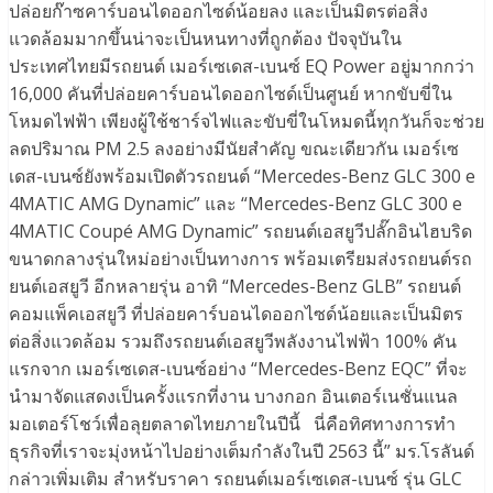
ปล่อยก๊าซคาร์บอนไดออกไซด์น้อยลง และเป็นมิตรต่อสิ่ง
แวดล้อมมากขึ้นน่าจะเป็นหนทางที่ถูกต้อง ปัจจุบันใน
ประเทศไทยมีรถยนต์ เมอร์เซเดส-เบนซ์ EQ Power อยู่มากกว่า
16,000 คันที่ปล่อยคาร์บอนไดออกไซด์เป็นศูนย์ หากขับขี่ใน
โหมดไฟฟ้า เพียงผู้ใช้ชาร์จไฟและขับขี่ในโหมดนี้ทุกวันก็จะช่วย
ลดปริมาณ PM 2.5 ลงอย่างมีนัยสำคัญ ขณะเดียวกัน เมอร์เซ
เดส-เบนซ์ยังพร้อมเปิดตัวรถยนต์ “Mercedes-Benz GLC 300 e
4MATIC AMG Dynamic” และ “Mercedes-Benz GLC 300 e
4MATIC Coupé AMG Dynamic” รถยนต์เอสยูวีปลั๊กอินไฮบริด
ขนาดกลางรุ่นใหม่อย่างเป็นทางการ พร้อมเตรียมส่งรถยนต์รถ
ยนต์เอสยูวี อีกหลายรุ่น อาทิ “Mercedes-Benz GLB” รถยนต์
คอมแพ็คเอสยูวี ที่ปล่อยคาร์บอนไดออกไซด์น้อยและเป็นมิตร
ต่อสิ่งแวดล้อม รวมถึงรถยนต์เอสยูวีพลังงานไฟฟ้า 100% คัน
แรกจาก เมอร์เซเดส-เบนซ์อย่าง “Mercedes-Benz EQC” ที่จะ
นำมาจัดแสดงเป็นครั้งแรกที่งาน บางกอก อินเตอร์เนชั่นแนล
มอเตอร์โชว์เพื่อลุยตลาดไทยภายในปีนี้ นี่คือทิศทางการทำ
ธุรกิจที่เราจะมุ่งหน้าไปอย่างเต็มกำลังในปี 2563 นี้” มร.โรลันด์
กล่าวเพิ่มเติม สำหรับราคา รถยนต์เมอร์เซเดส-เบนซ์ รุ่น GLC