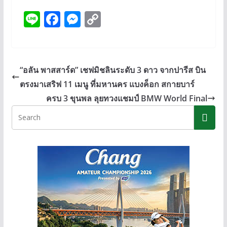
Li
F
M
C
n
ac
e
o
e
e
ss
p
b
e
y
“อลัน พาสสาร์ด” เชฟมิชลินระดับ 3 ดาว จากปารีส บิน
o
n
Li
ตรงมาเสริฟ 11 เมนู ที่มหานคร แบงค็อก สกายบาร์
o
g
n
ครบ 3 ขุนพล ลุยทวงแชมป์ BMW World Final
k
er
k