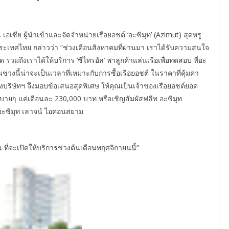
น เอเซีย ผู้นำเข้าและจัดจำหน่ายเรือยอชต์ ‘อะซิมุท’ (Azimut) สุดหรู
ประเทศไทย กล่าวว่า “ช่วงเดือนสิงหาคมที่ผ่านมา เราได้รับความสนใจ
ด รวมถึงเราได้ให้บริการ ‘ซีไทรอัล’ พาลูกค้าแล่นเรือเพื่อทดสอบ ที่อะ
ช่วงนี้น่าจะเป็นเวลาที่เหมาะกับการซื้อเรือยอชต์ ในราคาที่คุ้มค่า
ทางบริษัทฯ จึงมอบข้อเสนอสุดพิเศษ ให้คุณเป็นเจ้าของเรือยอชต์ยอด
สบายๆ แค่เดือนละ 230,000 บาท หรือเชิญสัมผัสฟลีท อะซิมุท
ี่อะซิมุท เลาจน์ ไอคอนสยาม
 ที่จะเปิดให้บริการช่วงต้นเดือนพฤศจิกายนนี้”