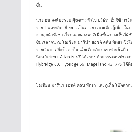
ขึ้น
นาย ธน จงสืบธรรม ผู้จัดการทั่วไป บริษัท เอ็มจีซี มารี
จากประเทศอิตาลี อย่างเป็นทางการแต่เพียงผู้เดียวใน
จากลูกค้าทั้งชาวไทยและต่างชาติเพิ่มขึ้นอย่างเห็นได้ชั
ซิมุทเลาจน์ ณ โอเชียน มารีน่า ยอชต์ คลับ พัทยา ซึ่งใน
จากเงินบาทที่แข็งค่าขึ้น เมื่อเทียบกับราคาช่วงต้นปี 
นิยม ‘Azimut Atlantis 43’ ได้ง่ายๆ ด้วยการผ่อนชำระ
Flybridge 60, Flybridge 66, Magellano 43, 77S ได้ท
โอเชียน มารีนา ยอชต์ คลับ พัทยา และภูเก็ต โบ๊ตลากูน