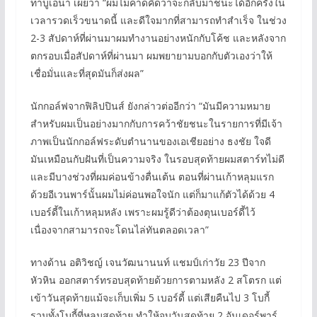
ทาบูเอนา เผยว่า “ผมไม่คาดคิดว่าจะกลับมาชนะได้อีกครั้งใน
เวลารวดเร็วขนาดนี้ และดีใจมากที่สามารถทำสำเร็จ ในช่วง
2-3 สัปดาห์ที่ผ่านมาผมทำงานอย่างหนักกับโค้ช และหลังจาก
ตกรอบเมื่อสัปดาห์ที่ผ่านมา ผมพยายามบอกกับตัวเองว่าให้
เชื่อมั่นและที่สุดมันก็ส่งผล”
นักกอล์ฟจากฟิลิปปินส์ ยังกล่าวต่ออีกว่า “มันมีความหมาย
สำหรับผมเป็นอย่างมากกับการคว้าชัยชนะในรายการที่มีเจ้า
ภาพเป็นนักกอล์ฟระดับตำนานของเอเชียอย่าง ธงชัย ใจดี
มันเหมือนกับฝันที่เป็นความจริง ในรอบสุดท้ายผมสตาร์ทไม่ดี
และมีบางช่วงที่ผมค่อนข้างตื่นเต้น ตอนที่ผ่านเก้าหลุมแรก
ด้วยอีเวนพาร์นั้นผมไม่ค่อนพอใจนัก แต่ก็มาแก้ตัวได้ด้วย 4
เบอร์ดี้ในเก้าหลุมหลัง เพราะผมรู้ดีว่าต้องตุนเบอร์ดี้ไว้
เนื่องจากสามารถจะโดนไล่ทันตลอดเวลา”
ทางด้าน อติวิชญ์ เจนวัฒนานนท์ แชมป์เก่าวัย 23 ปีจาก
หัวหิน ออกสตาร์ทรอบสุดท้ายด้วยการตามหลัง 2 สโตรก แต่
เข้าวันสุดท้ายแม้จะเก็บเพิ่ม 5 เบอร์ดี้ แต่เสียคืนไป 3 โบกี้
รวมทั้งโบกี้ที่หลุมสุดท้าย ทำให้จบวันสุดท้าย 2 อันเดอร์พาร์