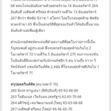
68 หล่นไปจบอันดับสามด้วยสกอร์รวม 16 อันเดอร์พาร์ 264
อันดับสี่ เนติพงศ์ ศรีทอง ทำสกอร์รวมสี่วัน 13 อันเดอร์พาร์
267 ดีกว่า ชัพชัย นิราช 1 สโตรก โดยในรอบสุดท้าย ชัพชัย
หวดเข้ามา 65 ซึ่งเป็นสกอร์ดีที่สุดของวันทำให้ขยับขึ้นมาจบ
อันดับห้าแต่เพียงผู้เดียว
ส่วนนักกอล์ฟสมัครเล่นที่ทำผลงานดีที่สุดในรายการนี้เป็น
รัญชนพงศ์ อยู่ประยงค์ ซึ่งจบสกอร์รอบสุดท้ายเกินไป 2
โอเวอร์พาร์ 72 รวมสี่วัน 5 อันเดอร์พาร์ 275 จบการแข่งขัน
ในอันดับยี่สิบแปดร่วมกับนักกอล์ฟอีก 9 คน รวมถึง ถาวร วิ
รัตน์จันทร์ แชมป์ควีนส์คัพ 2 สมัย ที่ในรอบสุดท้ายตีเกินไป 1
โอเวอร์พาร์ 71
สรุปผลควีนส์คัพ
(สนามพาร์ 70)
260 มิเกล ทาบูเอนา (ฟิลิปปินส์) 65-63-66-66
263 โยฮันเนส เวียร์แมน (สหรัฐฯ) 62-65-70-66
264 อติวิชญ์ เจนวัฒนานนท์ (ไทย) 65-63-68-68
267 เนติพงศ์ ศรีทอง (ไทย)? 66-66-65-70