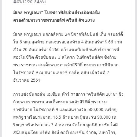
03/12/2018
VVit
มิเกล ทาบูเอนา” โปรชาวฟิลิปปินส์ระเบิดฟอร์ม
ครองถ้วยพระราชทานกอล์ฟ ควีนส์ คัพ 2018
มิเกล ทาบูเอนา นักกอล์ฟวัย 24 ปีจากฟิลิปปินส์ เก็บ 4 เบอร์ดี้
ใน 6 หลุมสุดท้าย ก่อนจบรอบสุดท้าย 4 อันเดอร์พาร์ 66 รวม
สี่วัน 20 อันเดอร์พาร์ 260 คว้าแชมป์เอเชียนทัวร์รายการที่
สองในชีวิต ด้วยชัยชนะ 3 สโตรก ในศึกควีนส์คัพ ชิงถ้วย
พระราชทาน สมเด็จพระนางเจ้าสิริกิติ์ พระบรมราชินีนาถ
ในรัชกาลที่ 9 ณ สนามเลกาซี่ กอล์ฟ คลับ เมื่อวันที่ 2
ธันวาคม 2561
การแข่งขันกอล์ฟ เอเชียน ทัวร์ รายการ “ควีนส์คัพ 2018” ชิง
ถ้วยพระราชทาน สมเด็จพระนางเจ้าสิริกิติ์ พระบรม
ราชินีนาถ ในรัชกาลที่ 9 และเงินรางวัล 500,000 เหรียญ
สหรัฐฯ หรือประมาณ 16.5 ล้านบาท ผู้ชนะรับ 90,000 เห
รียญฯ หรือประมาณ 3 ล้านบาท จัดโดย มูลนิธิ ธงชัย ใจดี
สนับสนุนโดย บริษัท สิงห์ คอร์เปอเรชั่น จำกัด, เบทาโกร,