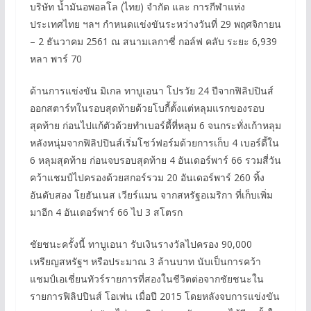
บริษัท น้ำมันอพอลโล (ไทย) จำกัด และ การกีฬาแห่ง
ประเทศไทย ฯลฯ กำหนดแข่งขันระหว่างวันที่ 29 พฤศจิกายน
– 2 ธันวาคม 2561 ณ สนามเลกาซี่ กอล์ฟ คลับ ระยะ 6,939
หลา พาร์ 70
ด้านการแข่งขัน มิเกล ทาบูเอนา โปรวัย 24 ปีจากฟิลิปปินส์
ออกสตาร์ทในรอบสุดท้ายด้วยโบกี้ตั้งแต่หลุมแรกของรอบ
สุดท้าย ก่อนไปแก้ตัวด้วยทำเบอร์ดี้ที่หลุม 6 จนกระทั่งเก้าหลุม
หลังหนุ่มจากฟิลิปปินส์เริ่มโชว์ฟอร์มด้วยการเก็บ 4 เบอร์ดี้ใน
6 หลุมสุดท้าย ก่อนจบรอบสุดท้าย 4 อันเดอร์พาร์ 66 รวมสี่วัน
คว้าแชมป์ไปครองด้วยสกอร์รวม 20 อันเดอร์พาร์ 260 ทิ้ง
อันดับสอง โยฮันเนส เวียร์แมน จากสหรัฐอเมริกา ที่เก็บเพิ่ม
มาอีก 4 อันเดอร์พาร์ 66 ไป 3 สโตรก
ชัยชนะครั้งนี้ ทาบูเอนา รับเงินรางวัลไปครอง 90,000
เหรียญสหรัฐฯ หรือประมาณ 3 ล้านบาท นับเป็นการคว้า
แชมป์เอเชี่ยนทัวร์รายการที่สองในชีวิตต่อจากชัยชนะใน
รายการฟิลิปปินส์ โอเพ่น เมื่อปี 2015 โดยหลังจบการแข่งขัน