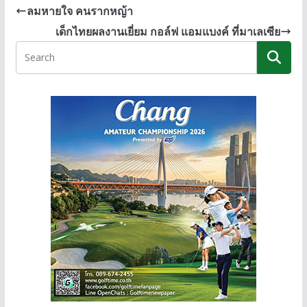
b
e
y
ลมหายใจ คนรากหญ้า
o
n
Li
เด็กไทยผลงานเยี่ยม กอล์ฟ แอมแบงค์ ที่มาเลเซีย
o
g
n
k
er
k