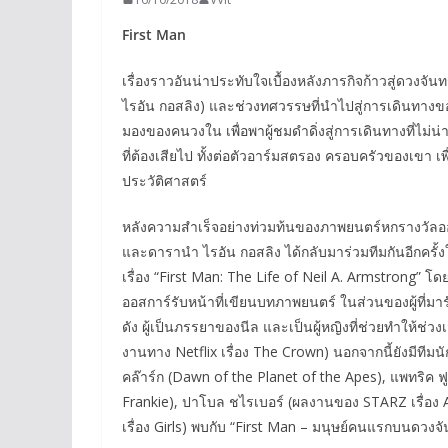
First Man
เรื่องราวอันน่าประทับใจเบื้องหลังภารกิจก้าวสู่ดวงจัน
ไรอัน กอสลิง) และช่วงทศวรรษที่นำไปสู่การเดินทางขอ
มองของคนวงใน เพื่อพาผู้ชมดำดิ่งสู่การเดินทางที่ไม่น่า
ที่ต้องเสียไป ทั้งต่อตัวอาร์มสตรอง ครอบครัวของเขา เ
ประวัติศาสตร์
หลังความสำเร็จอย่างท่วมท้นของภาพยนตร์หกรางวัลออสก
และดารานำ ไรอัน กอสลิง ได้กลับมาร่วมทีมกันอีกครั้ง
เรื่อง “First Man: The Life of Neil A. Armstrong” โ
ออสการ์รับหน้าที่เขียนบทภาพยนตร์ ในส่วนของผู้ที่มาร
ดัง ผู้เป็นภรรยาของนีล และเป็นผู้หญิงที่ช่วยทำให้ช่ว
งานทาง Netflix เรื่อง The Crown) นอกจากนี้ยังมีทีมน
คล๊าร์ก (Dawn of the Planet of the Apes), แพทริค ฟูจ
Frankie), ปาโบล ชไรเบอร์ (ผลงานของ STARZ เรื่อง
เรื่อง Girls) พบกับ “First Man – มนุษย์คนแรกบนดวงจั