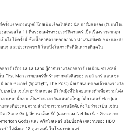
ทร์ครั้งแรกของมนุษย์ โดยเน้นเรื่องไปที่ตัว นีล อาร์มสตรอง (รับบทโดย
งอะพอลโล่ 11 ที่ทรงคุณค่าทางประวัติศาสตร์ เป็นเรื่องราวจากมุม
เป็นไปได้ครั้งนี้ ซึ่งเนื้อหาที่ถ่ายทอดออกมา นำเสนอทั้งชัยชนะและสิ่ง
พื่อนๆ และประเทศชาติ ในหนึ่งในภารกิจที่อันตรายที่สุดใน
าร์ เรื่อง La La Land ผู้กำกับรางวัลออสการ์ เดเมี่ยน ชาเซลล์
ใน First Man ภาพยนตร์ที่สร้างจากหนังสือของ เจมส์ อาร์ แฮนเซ่น
ดยมี จอช ซิงเกอร์ (Spotlight, The Post) มือเขียนบทของเจ้าของรางวัล
ับบทเป็น เจเน็ท อาร์มสตรอง ฮีโร่หญิงที่ไม่เคยแสดงตัวเพื่อความโด่ง
งเวลาเหล่านี้กลายเป็นช่วงเวลาอันแสนยิ่งใหญ่ ก็คือ แคลร์ ฟอย (ผล
ักแสดงที่ประสบความสำเร็จมาร่วมงานอีกคับคั่ง ไม่ว่าจะเป็น เจสัน
ิท (Gone Girl), อีธาน เอ็มบรีย์ (ผลงาของ Netflix เรื่อง Grace and
 American Gods) และ คริสโตเฟอร์ แอ็บบ็อตต์ (ผลงานของ HBO
นทร์” ได้ตั้งแต่ 18 ตุลาคมนี้ ในโรงภาพยนตร์