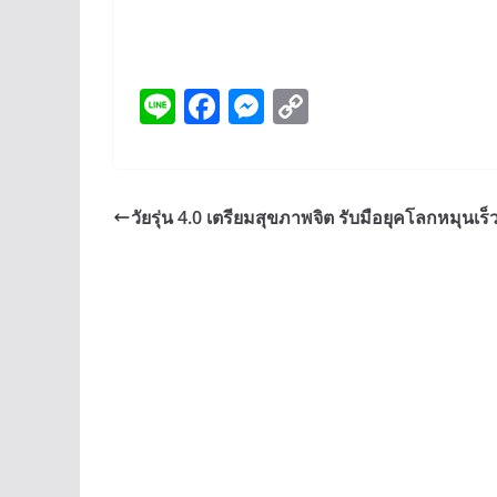
Li
F
M
C
n
ac
e
o
e
e
ss
p
b
e
y
วัยรุ่น 4.0 เตรียมสุขภาพจิต รับมือยุคโลกหมุนเร็
o
n
Li
o
g
n
k
er
k