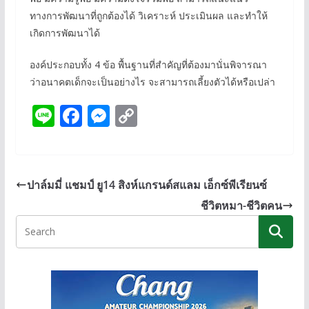
ทางการพัฒนาที่ถูกต้องได้ วิเคราะห์ ประเมินผล และทำให้
เกิดการพัฒนาได้
องค์ประกอบทั้ง 4 ข้อ พื้นฐานที่สำคัญที่ต้องมานั่นพิจารณา
ว่าอนาคตเด็กจะเป็นอย่างไร จะสามารถเลี้ยงตัวได้หรือเปล่า
Li
F
M
C
n
ac
e
o
e
e
ss
p
b
e
y
ปาล์มมี่ แชมป์ ยู14 สิงห์แกรนด์สแลม เอ็กซ์พีเรียนซ์
o
n
Li
ชีวิตหมา-ชีวิตคน
o
g
n
k
er
k