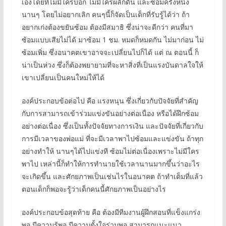
เองโดยที่ไม่มีใครบอก ไม่มีใครผลักดัน และซ้อมครั้งหนึ่ง
นานๆ โดยไม่อยากเลิก คนๆนี้ก็จัดเป็นเด็กที่รับรู้ได้ว่า ถ้า
อยากเก่งต้องขยันซ้อม ต้องมีสมาธิ ซึ่งน่าจะดีกว่า คนที่มา
ซ้อมแบบเสียไม่ได้ มาซ้อม 1 ชม. หมดก็หมดกัน ไม่มาก่อน ไม่
ซ้อมเพิ่ม ซึ่งอนาคตเขาอาจจะเปลี่ยนไปก็ได้ แต่ ณ ตอนนี้ ก็
น่าเป็นห่วง ซึ่งก็ต้องพยายามที่จะหาสิ่งที่เป็นแรงบันดาลใจให้
เขาเปลี่ยนเป็นคนใหม่ให้ได้
องค์ประกอบข้อต่อไป คือ แรงหนุน ซึ่งเกี่ยวกับปัจจัยที่สำคัญ
กับการสามารถเข้าร่วมแข่งขันอย่างต่อเนื่อง หรือได้ฝึกซ้อม
อย่างต่อเนื่อง ซึ่งเป็นทั้งปัจจัยทางการเงิน และปัจจัยที่เกี่ยวกับ
การมีเวลาของพ่อแม่ ที่จะมีเวลาพาไปซ้อมและแข่งขัน ถ้าทุก
อย่างทำให้ นานๆได้ไปแข่งที ซ้อมไม่ต่อเนื่องเพราะไม่มีใคร
พาไป เหล่านี้ก็ทำให้การทำนายใช้เวลานานมากขึ้นว่าอะไร
จะเกิดขึ้น และศักยภาพเป็นเช่นไรในอนาคต ถ้าทำเต็มที่แล้ว
ตอนเด็กก็พอจะรู้ว่าเด็กคนนี้ศักยภาพเป็นอย่างไร
องค์ประกอบข้อสุดท้าย คือ ต้องมีทีมงานผู้ฝึกสอนที่แข็งแกร่ง
พอ มีความรู้พอ มีความตั้งใจร่วมพอ สามารถแนะแนว