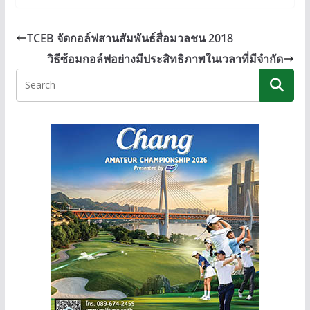
e
e
ss
p
b
e
y
TCEB จัดกอล์ฟสานสัมพันธ์สื่อมวลชน 2018
o
n
Li
วิธีซ้อมกอล์ฟอย่างมีประสิทธิภาพในเวลาที่มีจำกัด
o
g
n
k
er
k