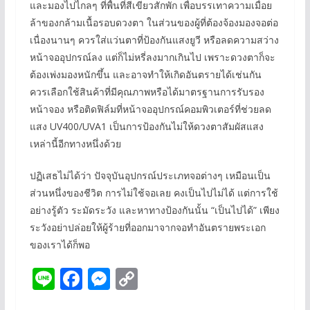
และมองไปไกลๆ ที่พื้นที่สีเขียวสักพัก เพื่อบรรเทาความเมื่อย
ล้าของกล้ามเนื้อรอบดวงตา ในส่วนของผู้ที่ต้องจ้องมองจอต่อ
เนื่องนานๆ ควรใส่แว่นตาที่ป้องกันแสงยูวี หรือลดความสว่าง
หน้าจออุปกรณ์ลง แต่ก็ไม่หรี่ลงมากเกินไป เพราะดวงตาก็จะ
ต้องเพ่งมองหนักขึ้น และอาจทำให้เกิดอันตรายได้เช่นกัน
ควรเลือกใช้สินค้าที่มีคุณภาพหรือได้มาตรฐานการรับรอง
หน้าจอง หรือติดฟิล์มที่หน้าจออุปกรณ์คอมพิวเตอร์ที่ช่วยลด
แสง UV400/UVA1 เป็นการป้องกันไม่ให้ดวงตาสัมผัสแสง
เหล่านี้อีกทางหนึ่งด้วย
ปฏิเสธไม่ได้ว่า ปัจจุบันอุปกรณ์ประเภทจอต่างๆ เหมือนเป็น
ส่วนหนึ่งของชีวิต การไม่ใช้จอเลย คงเป็นไปไม่ได้ แต่การใช้
อย่างรู้ตัว ระมัดระวัง และหาทางป้องกันนั้น “เป็นไปได้” เพียง
ระวังอย่าปล่อยให้ผู้ร้ายที่ออกมาจากจอทำอันตรายพระเอก
ของเราได้ก็พอ
Li
F
M
C
n
ac
e
o