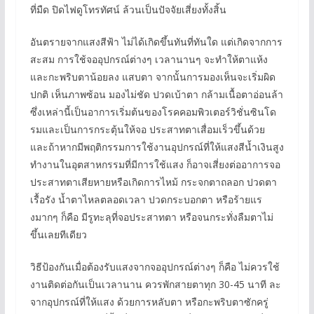
ที่มืด ปิดไฟดูโทรทัศน์ ล้วนเป็นปัจจัยเสี่ยงทั้งสิ้น
อันตรายจากแสงสีฟ้า ไม่ได้เกิดขึ้นทันที่ทันใด แต่เกิดจากการ
สะสม การใช้จออุปกรณ์ต่างๆ เวลานานๆ จะทำให้ตาแห้ง
และกะพริบตาน้อยลง แสบตา จากนั้นการมองเห็นจะเริ่มผิด
ปกติ เห็นภาพซ้อน มองไม่ชัด ปวดเบ้าตา กล้ามเนื้อตาอ่อนล้า
ซึ่งเหล่านี้เป็นอาการเริ่มต้นของโรคคอมพิวเตอร์วิชั่นซินโด
รมและเป็นการกระตุ้นให้จอ ประสาทตาเสื่อมเร็วขึ้นด้วย
และถ้าหากมีพฤติกรรมการใช้งานอุปกรณ์ที่ให้แสงสีน้ำเงินสูง
ทำงานในอุตสาหกรรมที่มีการใช้แสง ก็อาจเสี่ยงต่ออาการจอ
ประสาทตาเสียหายหรือเกิดการไหม้ กระจกตาถลอก ปวดตา
เรื้อรัง น้ำตาไหลตลอดเวลา ปวดกระบอกตา หรือร้ายแร
งมากๆ ก็คือ มีรูทะลุที่จอประสาทตา หรือจนกระทั่งลืมตาไม่
ขึ้นเลยทีเดียว
วิธีป้องกันเมื่อต้องรับแสงจากจออุปกรณ์ต่างๆ ก็คือ ไม่ควรใช้
งานติดต่อกันเป็นเวลานาน ควรพักสายตาทุก 30-45 นาที ละ
จากอุปกรณ์ที่ให้แสง ด้วยการหลับตา หรือกะพริบตาซักครู่