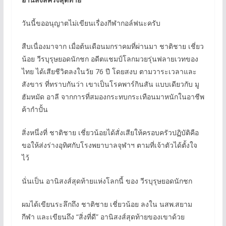
วันนี้ขออนุญาตไม่เขียนเรื่องกีฬากอล์ฟนะครับ
สืบเนื่องมาจาก เมื่อต้นเดือนมกราคมที่ผ่านมา ชาติชาย เชี่ยว
น้อย วีรบุรุษยอดนักชก อดีตแชมป์โลกมวยรุ่นฟลายเวทของ
ไทย ได้เสียชีวิตลงในวัย 76 ปี โดยสงบ ตามวาระเวลาและ
สังขาร ที่ทราบกันว่า เขาเป็นโรคพาร์กินสัน แบบเดียวกับ มู
ฮัมหมัด อาลี จากการที่สมองกระทบกระเทือนมาหนักในอาชีพ
ค้ากำปั้น
สิ่งหนึ่งที่ ชาติชาย เชี่ยวน้อยได้สั่งเสียให้ครอบครัวปฏิบัติคือ
ขอให้ส่งร่างอุทิศกับโรงพยาบาลจุฬาฯ ตามที่เจ้าตัวได้ตั้งใจ
ไว้
นั่นเป็น อานิสงส์สุดท้ายแห่งโลกนี้ ของ วีรบุรุษยอดนักชก
ผมได้เขียนระลึกถึง ชาติชาย เชี่ยวน้อย ลงใน นสพ.สยาม
กีฬา และเขียนถึง “สิ่งที่ดี” อานิสงส์สุดท้ายของเขาด้วย