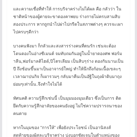
และความเชื่อที่ทำให้ การบริจาคร่างไม่ได้ผล คือ กลัวว่า ใน
ชาติหน้าของผู้ตายจะขาดองคาพยบ ร่างกายไม่ครบสามสิบ
สองประการ หากถูกนำไปผ่าไปกรีดในสภาพต่างๆ ควรจะเผา
ไปครบๆดีกว่า
บางคนฟังมา ก็กลัวและสงสารร่างคนที่ตนรัก เช่นจะต้อง
โดนดองในอ่างซีเมนต์ จมทับถมกันอยู่ในน้ำยาดองศพ ฟอร์ม
าลีน,ฟอร์มาลดิไฮด์,ปิโตรเลียม เป็นสิบๆร่าง ดองกันนานเป็น
ปี ถึงช้อนขึ้นมาเป็นอาจารย์ใหญ่ ทำให้นึกถึงก้อนเนื้อเขละๆ
เวลาฌาปนกิจ ก็เผารวมๆ กลับมาคืนเป็นอัฐิในถุงผ้าดิบมาถุง
ย่อมๆเท่านั้น..จึงทำใจไม่ได้
ทัศนคติ ความรู้สึกเช่นนี้ เป็นมุมมองมุมเดียว ซึ่งเป็นการ ติด
ยึดกับความรู้สึกอาลัยของคนยังอยู่ ไม่ใช่ความปรารถนาของ
คนตาย
หากในมุมของ “การให้” เพื่อยังประโยชน์ เป็นอานิสงส์
สุดท้ายของผู้สละบริจาคร่าง บ่งบอกชัดเจนในตำแหน่งของ