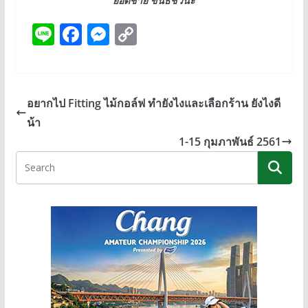
ยอดชาย ขันธชวนะ
Li
F
M
C
n
ac
e
o
e
e
ss
p
b
e
y
อยากไป Fitting ไม้กอล์ฟ ทำยังไงและเลือกร้าน ยังไงดี
o
n
Li
น้า
o
g
n
1-15 กุมภาพันธ์ 2561
k
er
k