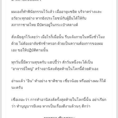
ผมเองก็ทำพินัยกรรมไว้แล้ว เมื่ออายุแซยิด บริจาคร่างและ
อวัยวะทุกอย่าง หากยังประโยชน์กับผู้อื่นได้ให้กับ
สภากาชาดไทย มีบัตรอยู่ในกระเป๋าสตางค์
สั่งเมียลูกไว้เลยว่า เมื่อไรก็เมื่อนั้น รีบแจ้งภายในหนึ่งชั่วโมง
ด้วย ไม่ต้องอาลัยชักช้าหรอก ด้วยเป็นความต้องการของผม
เอง ขอให้ปฏิบัติตามนั้น
ทุกวันนี้มีความสุขครับ แฮปปี้ว่า สักวันหนึ่งจะได้เป็น
“อาจารย์ใหญ่” สร้างอานิสงส์สุดท้ายในโลกนี้ด้วยตัวเอง
อ่านแล้ว “อิน” ทำอย่าง ชาติชาย เชี่ยวน้อย หรืออย่างผม ก็ได้
นะครับ
เชื่อเถอะว่า การทำอานิสงส์ครั้งสุดท้ายในโลกนี้นั้น อย่าเรียก
ว่า ทำบุญบารมีเลย หากเป็นเรื่องดีงามล้วนๆ ดีกว่า