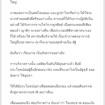
ใหญ่
ภาพแห่งการเป็นศพโดนดอง และถูกนำไปกรีดร่าง ก็มิใช่จะ
น่ากลัวหมดศักดิ์ศรีของร่างนั้น หากแต่ก็ได้รับการปฎิบัติเป็น
อย่างดี ได้รับการกราบไหว้จากลูกศิษย์ เมื่อครบเทอมที่เพียง
พอแล้ว ญาติๆ จะขอร่างคืน เพื่อประกอบพิธีทางศาสนาเอง
ก็ได้ หรือจะให้ สถาบันที่บริจาคให้ เป็นเจ้าภาพส่งอาจารย์
ใหญ่ถึงปลายทาง เขาก็จะมามอบสุดท้ายเป็น อัฐิ
อันถือว่า เรียบง่าย เป็นสัจธรรมอย่างยิ่ง
การบริจาคร่างนั้น แค่คิดเริ่มต้นก็มีคุณค่าแล้ว คือมี
ประโยชน์ต่อผู้อื่นอีกคณนานับ แทนที่จะเผาไปเป็นอัฐธุลี ลอย
อังคาร ให้ปูปลา
ให้ได้มีประโยชน์อย่างที่สุดต่อคนอื่นก่อน แล้วค่อยคืนสรรพ
สิ่งสู่มาดรธรรมชาติ..ผมว่าดีนะ
เพื่อนผมคนนึง พ่อบริจาคร่าง มันเล่าว่า ใจแทบขาด ตอนแจ้ง