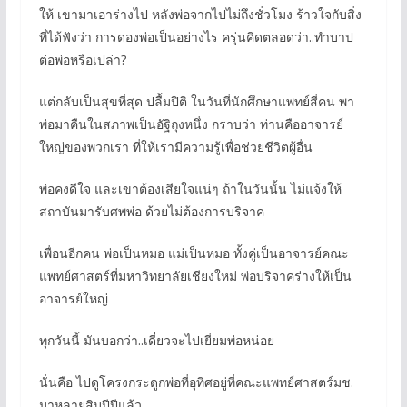
ให้ เขามาเอาร่างไป หลังพ่อจากไปไม่ถึงชั่วโมง ร้าวใจกับสิ่ง
ที่ได้ฟังว่า การดองพ่อเป็นอย่างไร ครุ่นคิดตลอดว่า..ทำบาป
ต่อพ่อหรือเปล่า?
แต่กลับเป็นสุขที่สุด ปลื้มปิติ ในวันที่นักศึกษาแพทย์สี่คน พา
พ่อมาคืนในสภาพเป็นอัฐิถุงหนึ่ง กราบว่า ท่านคืออาจารย์
ใหญ่ของพวกเรา ที่ให้เรามีความรู้เพื่อช่วยชีวิตผู้อื่น
พ่อคงดีใจ และเขาต้องเสียใจแน่ๆ ถ้าในวันนั้น ไม่แจ้งให้
สถาบันมารับศพพ่อ ด้วยไม่ต้องการบริจาค
เพื่อนอีกคน พ่อเป็นหมอ แม่เป็นหมอ ทั้งคู่เป็นอาจารย์คณะ
แพทย์ศาสตร์ที่มหาวิทยาลัยเชียงใหม่ พ่อบริจาคร่างให้เป็น
อาจารย์ใหญ่
ทุกวันนี้ มันบอกว่า..เดี๋ยวจะไปเยี่ยมพ่อหน่อย
นั่นคือ ไปดูโครงกระดูกพ่อที่อุทิศอยู่ที่คณะแพทย์ศาสตร์มช.
มาหลายสิบปีปีแล้ว