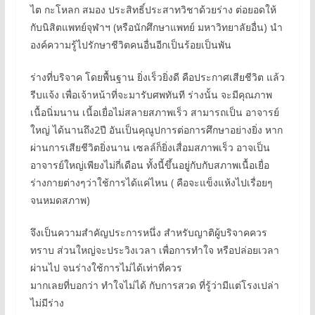
ไต กะโหลก สมอง ประสิทธิ์ประสาทวิชาด้วยร่าง ต่อยอดให้
กับนิสิตแพทย์จุฬาฯ (หรือนักศึกษาแพทย์ มหาวิทยาลัยอื่น) นำ
องค์ความรู้ไปรักษาชีวิตคนอื่นอีกเป็นร้อยเป็นพัน
ร่างที่บริจาค โดยพื้นฐาน ยิ่งเร็วยิ่งดี คือประกาศเสียชีวิต แล้ว
รีบแจ้ง เพื่อเจ้าหน้าที่จะมารับศพทันที ร่างนั้น จะมีคุณภาพ
เนื้อนิ่มนาน เนี้อเยื่อไม่สลายสภาพเร็ว สามารถเป็น อาจารย์
ใหญ่ ได้นานถึง2ปี อันเป็นคุณูปการต่อการศึกษาอย่างยิ่ง หาก
ผ่านการเสียชีวิตยิ่งนาน เซลล์ก็ยิ่งเสื่อมสภาพเร็ว อาจเป็น
อาจารย์ใหญ่เพียงไม่กี่เดือน ทั้งนี้ขึ้นอยู่กับกับสภาพเนื้อเยื่อ
ร่างกายต่างๆว่าใช้การได้แค่ไหน ( คือจะแข็งแห้งไปเรื่อยๆ
จนหมดสภาพ)
จึงเป็นความสำคัญประการหนึ่ง สำหรับญาติผู้บริจาคควร
ทราบ ส่วนใหญ่จะประวิงเวลา เพื่อการทำใจ หรือปล่อยเวลา
ผ่านไป จนร่างใช้การไม่ได้เท่าที่ควร
มากเลยที่บอกว่า ทำใจไม่ได้ กับการสวด ที่รู้ว่ามีแต่โรงเปล่า
ไม่มีร่าง