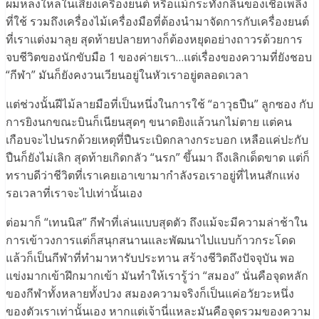
ผมหลงใหลในเสียงเครื่องยนต์ หรือแม้กระทั่งกลิ่นของเชื้อเพลิง
ที่ใช้ รวมถึงเครื่องไม้เครื่องมือที่ต้องนำมาจัดการกับเครื่องยนต์
ที่เราแต่งมาลุย สุดท้ายปลายทางก็ต้องหยุดอย่างถาวรด้วยการ
จบชีวิตของนักขับมือ 1 ของค่ายเรา…แต่เรื่องของความที่ยังชอบ
“กีฬา” มันก็ยังคงวนเวียนอยู่ในหัวเราอยู่ตลอดเวลา
แต่ช่วงนั้นฝีไม้ลายมือที่เป็นหนึ่งในการใช้ “อาวุธปืน” ลูกซอง กับ
การยิงนกขณะบินก็เนียนสุดๆ ขนาดยิงแล้วนกไม่ตาย แต่คน
เกือบจะไปนรกด้วยเหตุที่ปืนระเบิดกลางกระบอก เหลือแค่ปะกับ
ปืนก็ยังไม่เลิก สุดท้ายเกิดกลัว “นรก” ขึ้นมา ถึงเลิกเด็ดขาด แต่ก็
ทราบดีว่าชีวิตที่เราเคยเอาเขามากำลังรอเราอยู่ที่ไหนสักแห่ง
รอเวลาที่เราจะไปเท่านั้นเอง
ต่อมาก็ “เทนนิส” กีฬาที่เล่นแบบสุดตัว ถึงแม้จะมีความล่าช้าใน
การเข้าวงการแต่ก็สนุกสนานและพัฒนาไปแบบก้าวกระโดด
แล้วก็เป็นกีฬาที่ทำมาหารับประทาน สร้างชีวิตถึงปัจจุบัน พอ
แข่งมากเข้าฝึกมากเข้า มันทำให้เรารู้ว่า “สมอง” นั่นคือจุดหลัก
ของกีฬาทั้งหลายทั้งปวง สมองความจริงก็เป็นแค่อวัยวะหนึ่ง
ของตัวเราเท่านั้นเอง หากแต่เจ้านี่แหละมันคือจุดรวมของความ