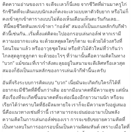
คิดความอ่านของเรา จะดีจะเลวก็นี่เลย จากชีวิตที่ผ่านมาครูไก่
รักชีวิตที่จะเดินแบบนักเลงก็คงจะเลวแบบหาตัวจับยาก หรือไม่ก็
คงเข้าคุกเข้าตารางแบบไม่ต้องเห็นเดือนเห็นตะวันกันเลย…
ทีนี้พอชีวิตหันเหเร่เข้าหา “กอล์ฟ” สมองก็เป็นแกนหลักกับกีฬา
ตัวนี้เช่นกัน…เริ่มตั้งแต่คิดจะไปออกรอบเล่นกอล์ฟ หากเรามี
ความอยากจะเล่น จะด้วยเหตุผลใดๆก็ตาม จะด้วยได้วงสวิงที่
โดนใจมาแล้ว หรืออาวุธชุดใหม่ หรือหัวไม้ตัวใหม่ที่ว่ากันว่า
ไกลสุดลูกหูลูกตา จะด้วยอะไรๆ ที่ว่ามานั้นคือความคิดในทาง
“บวก” แม้ขณะที่เรากำลังตะลุยอยู่ในสนามจะดีเลิศหรือเลวสุด
สมองก็ยังเป็นแกนหลักของการเล่นเจ้ากีฬานี้นะครับ
อันที่จริงระบบการคิดแบบ “บวก” เนี่ยมันจะเกิดกับใครก็ได้ที่
อยากจะมีชีวิตที่ดีขึ้นกว่าเดิม อยากมีอนาคตที่มีความสุข แต่นั่น
คือเรื่องที่จะเกิดขึ้นอนาคตที่จะต่อเนื่องอีกยาวนานนัก หรือจะ
เรียกได้ว่าตราบใดที่ยังมีลมหายใจ เราก็จะมีความหวังอยู่เสมอ
นี่คือแนวทางเช่นที่ว่านี้ เราสามารถจะย่นย่อเอามาเป็นพลัง
ความคิดในการเล่นกอล์ฟของเรา การจะขยับขยายความคิดที่
เป็นทางลบในการออกรอบนั้นเป็นความผิดมหันต์ เพราะเมื่อใดที่