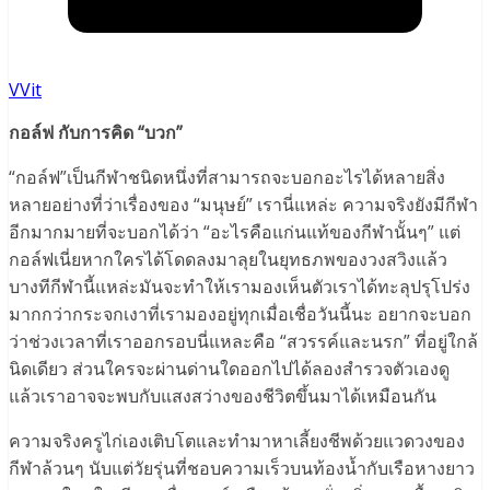
VVit
กอล์ฟ กับการคิด “บวก”
“กอล์ฟ”เป็นกีฬาชนิดหนึ่งที่สามารถจะบอกอะไรได้หลายสิ่ง
หลายอย่างที่ว่าเรื่องของ “มนุษย์” เรานี่แหล่ะ ความจริงยังมีกีฬา
อีกมากมายที่จะบอกได้ว่า “อะไรคือแก่นแท้ของกีฬานั้นๆ” แต่
กอล์ฟเนี่ยหากใครได้โดดลงมาลุยในยุทธภพของวงสวิงแล้ว
บางทีกีฬานี้แหล่ะมันจะทำให้เรามองเห็นตัวเราได้ทะลุปรุโปร่ง
มากกว่ากระจกเงาที่เรามองอยู่ทุกเมื่อเชื่อวันนี้นะ อยากจะบอก
ว่าช่วงเวลาที่เราออกรอบนี่แหละคือ “สวรรค์และนรก” ที่อยู่ใกล้
นิดเดียว ส่วนใครจะผ่านด่านใดออกไปได้ลองสำรวจตัวเองดู
แล้วเราอาจจะพบกับแสงสว่างของชีวิตขึ้นมาได้เหมือนกัน
ความจริงครูไก่เองเติบโตและทำมาหาเลี้ยงชีพด้วยแวดวงของ
กีฬาล้วนๆ นับแต่วัยรุ่นที่ชอบความเร็วบนท้องน้ำกับเรือหางยาว