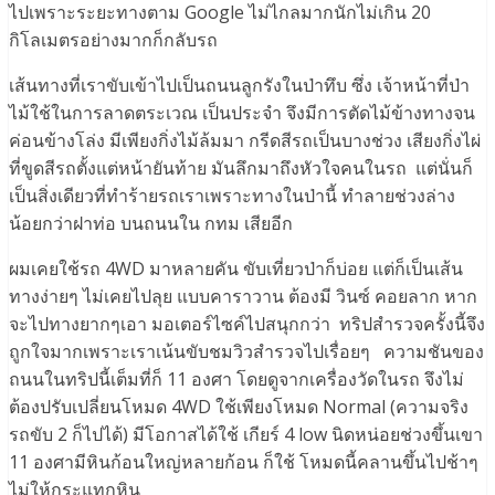
ไปเพราะระยะทางตาม Google ไม่ไกลมากนักไม่เกิน 20
กิโลเมตรอย่างมากก็กลับรถ
เส้นทางที่เราขับเข้าไปเป็นถนนลูกรังในป่าทึบ ซึ่ง เจ้าหน้าที่ป่า
ไม้ใช้ในการลาดตระเวณ เป็นประจำ จึงมีการตัดไม้ข้างทางจน
ค่อนข้างโล่ง มีเพียงกิ่งไม้ล้มมา กรีดสีรถเป็นบางช่วง เสียงกิ่งไผ่
ที่ขูดสีรถตั้งแต่หน้ายันท้าย มันลึกมาถึงหัวใจคนในรถ แต่นั่นก็
เป็นสิ่งเดียวที่ทำร้ายรถเราเพราะทางในป่านี้ ทำลายช่วงล่าง
น้อยกว่าฝาท่อ บนถนนใน กทม เสียอีก
ผมเคยใช้รถ 4WD มาหลายคัน ขับเที่ยวป่าก็บ่อย แต่ก็เป็นเส้น
ทางง่ายๆ ไม่เคยไปลุย แบบคาราวาน ต้องมี วินซ์ คอยลาก หาก
จะไปทางยากๆเอา มอเตอร์ไซค์ไปสนุกกว่า ทริปสำรวจครั้งนี้จึง
ถูกใจมากเพราะเราเน้นขับชมวิวสำรวจไปเรื่อยๆ ความชันของ
ถนนในทริปนี้เต็มที่ก็ 11 องศา โดยดูจากเครื่องวัดในรถ จึงไม่
ต้องปรับเปลี่ยนโหมด 4WD ใช้เพียงโหมด Normal (ความจริง
รถขับ 2 ก็ไปได้) มีโอกาสได้ใช้ เกียร์ 4 low นิดหน่อยช่วงขึ้นเขา
11 องศามีหินก้อนใหญ่หลายก้อน ก็ใช้ โหมดนี้คลานขึ้นไปช้าๆ
ไม่ให้กระแทกหิน