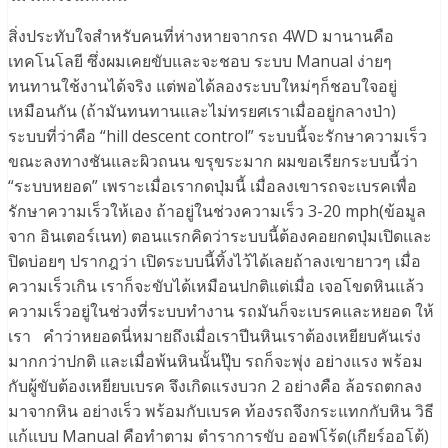
สิ่งประทับใจสำหรับคนที่ห่างหายจากรถ 4WD มานานคือ
เทคโนโลยี ซึ่งผมเคยขับและจะชอบ ระบบ Manual ง่ายๆ
ทนทานใช้งานได้จริง แต่พอได้ลองระบบใหม่ๆก็ชอบใจอยู่
เหมือนกัน (ถ้ามันทนทานและไม่ทรยศเราเมื่ออยู่กลางป่า)
ระบบที่ว่าคือ “hill descent control” ระบบนี้จะรักษาความเร็ว
ขณะลงทางชันและผิวถนน ขรุขระมาก ผมขอเรียกระบบนี้ว่า
“ระบบหยอด” เพราะเมื่อเรากดปุ่มนี้ เมื่อลงเขารถจะเบรคเพื่อ
รักษาความเร็วให้เอง ถ้าอยู่ในช่วงความเร็ว 3-20 mph(ข้อมูล
จาก อินเตอร์เนท) ตอนแรกคิดว่าระบบนี้ต้องคอยกดปุ่มเปิดและ
ปิดบ่อยๆ ปรากฎว่า เปิดระบบนี้ทิ้งไว้ได้เลยถ้าลงเขายาวๆ เมื่อ
ความเร็วเกิน เราก็จะขับได้เหมือนปกติแต่เมื่อ เจอโขดหินแล้ว
ความเร็วอยู่ในช่วงที่ระบบทำงาน รถมันก็จะเบรคและหยอด ให้
เรา คำว่าหยอดนี่หมายถึงเมื่อเราปีนหินเราต้องเหยียบคันเร่ง
มากกว่าปกติ และเมื่อพ้นหินนั้นปุ๊บ รถก็จะพุ่ง อย่างแรง พร้อม
กับผู้ขับต้องเหยียบเบรค จึงเกิดแรงบวก 2 อย่างคือ ล้อรถตกลง
มาจากหิน อย่างเร็ว พร้อมกับเบรค ท้องรถจึงกระแทกกับหิน วิธี
แก้แบบ Manual คือทำตาม ตำราการขับ ออฟโร้ด(เกียร์ออโต้)