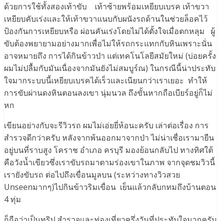
ด้วยการใช้ทั้งสองเท้าขับ เท้าซ้ายพร้อมเหยียบเบรค เท้าขวา
เหยียบคับเร่งและให้เท้าขวาแนบกับผนังรถด้านในช่วยล็อคไว้
ป้องกันการเหยียบหรือ ผ่อนคันเร่งโดยไม่ได้ตั้งใจเมื่อตกหลุม ผู้
ขับต้องพยายามอย่างมากเพื่อไม่ให้รถกระแทกกับหินเพราะนั่น
อาจหมายถึง การได้กินข้าวป่า แต่เทคโนโลยีสมัยใหม่ (บ่อยครั้ง
ผมไม่ปลื้มกับมันเนื่องจากมันยังไม่สมบูร์ณ) ในกรณีนี้น่าประทับ
ใจมากระบบนี้เหยียบเบรคได้เร็วและเนียนกว่าเราเยอะ ทำให้
การขับผ่านดงหินตอนลงเขา นุ่มนวล ถึงขั้นหากถือเบียร์อยู่ก็ไม่
หก
เขียนอย่างกับจะรีวิวรถ ผมไม่เอ่ยยี่ห้อนะครับ เล่าต่อเรื่อง การ
สำรวจดีกว่าครับ หลังจากพ้นออกมาจากป่า ไม่น่าเชื่อเรามายืน
อยู่บนที่ราบสูง โคราช อำเภอ ครบุรี มองย้อนกลับไป ทางทิศใต้
คือวังน้ำเขียวซึ่งเราขับรถมาตามร่องเขาในภาพ จากจุดชมวิวนี้
เรายังขับรถ ต่อไปถึงเขื่อนมูลบน (ระหว่างทางวิวสวย
Unseenมากๆ)ไปกินข้าวริมเขื่อน เย็นแล้วกลับกทมถึงบ้านตอน
4 ทุ่ม
ก็ถือว่าเป็นทริป สำรวจและท่องเที่ยวครึ่งวันที่ประทับใจมากครับ