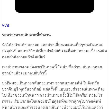
VVit
ระหว่างทางกลับจากที่ทำงาน
น้าโต้ง น้าแท้ๆ ของผม เคยช่วยเลี้ยงผมตอนเด็กๆช่วงปิดเทอม
ปัจจุบันขี่ มอเตอร์ไซค์เที่ยวป่าด้วยกัน เคล็ดลับ ความแข็งแรงคือ
ออกกำลังกายแล้วดื่มเบียร์
เราขับรถมาตามร่องเขาในภาพนี้ ไม่น่าเชื่อว่าจะขับทะลุออก
จากป่าแล้วจะมาพบกับวิวนี้
ปกติผมจะเดินทางกลับกรุงเทพฯ จากสนามกอล์ฟ ในจังหวัด
ปราจีนบุรี ทุกวันอาทิตย์ แต่ครั้งนี้ แอบแวะสำรวจเส้นทาง ที่จะ
ไปเที่ยวช่วงหน้าหนาว การเดินทางครั้งนี้ไม่ได้เตรียมตัวอะไร
เพราะ เริ่มแรกตั้งใจแค่จะขับไปดูจุดที่จะ พาลูกๆไปกางเต็นท์
หน้าหนาวและสำรวจทางเข้าเส้นทางที่วางแผนไว้นานแล้วว่า