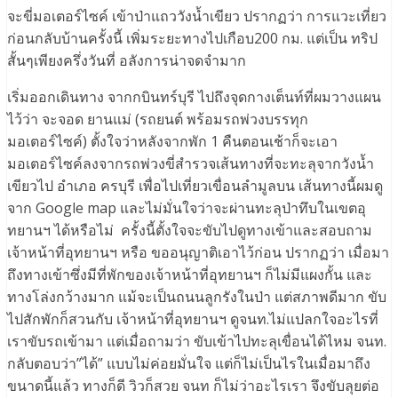
จะขี่มอเตอร์ไซค์ เข้าป่าแถววังน้ำเขียว ปรากฏว่า การแวะเที่ยว
ก่อนกลับบ้านครั้งนี้ เพิ่มระยะทางไปเกือบ200 กม. แต่เป็น ทริป
สั้นๆเพียงครึ่งวันที่ อลังการน่าจดจำมาก
เริ่มออกเดินทาง จากกบินทร์บุรี ไปถึงจุดกางเต็นท์ที่ผมวางแผน
ไว้ว่า จะจอด ยานแม่ (รถยนต์ พร้อมรถพ่วงบรรทุก
มอเตอร์ไซค์) ตั้งใจว่าหลังจากพัก 1 คืนตอนเช้าก็จะเอา
มอเตอร์ไซค์ลงจากรถพ่วงขี่สำรวจเส้นทางที่จะทะลุจากวังน้ำ
เขียวไป อำเภอ ครบุรี เพื่อไปเที่ยวเขื่อนลำมูลบน เส้นทางนี้ผมดู
จาก Google map และไม่มั่นใจว่าจะผ่านทะลุป่าทึบในเขตอุ
ทยานฯ ได้หรือไม่ ครั้งนี้ตั้งใจจะขับไปดูทางเข้าและสอบถาม
เจ้าหน้าที่อุทยานฯ หรือ ขออนุญาติเอาไว้ก่อน ปรากฏว่า เมื่อมา
ถึงทางเข้าซึ่งมีที่พักของเจ้าหน้าที่อุทยานฯ ก็ไม่มีแผงกั้น และ
ทางโล่งกว้างมาก แม้จะเป็นถนนลูกรังในป่า แต่สภาพดีมาก ขับ
ไปสักพักก็สวนกับ เจ้าหน้าที่อุทยานฯ ดูจนท.ไม่แปลกใจอะไรที่
เราขับรถเข้ามา แต่เมื่อถามว่า ขับเข้าไปทะลุเขื่อนได้ไหม จนท.
กลับตอบว่า”ได้” แบบไม่ค่อยมั่นใจ แต่ก็ไม่เป็นไรในเมื่อมาถึง
ขนาดนี้แล้ว ทางก็ดี วิวก็สวย จนท ก็ไม่ว่าอะไรเรา จึงขับลุยต่อ