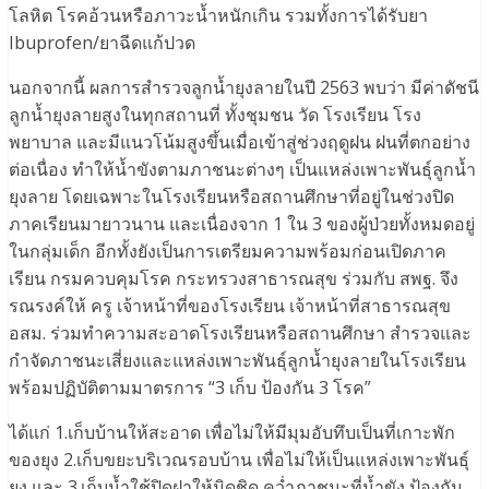
โลหิต โรคอ้วนหรือภาวะน้ำหนักเกิน รวมทั้งการได้รับยา
Ibuprofen/ยาฉีดแก้ปวด
นอกจากนี้ ผลการสำรวจลูกน้ำยุงลายในปี 2563 พบว่า มีค่าดัชนี
ลูกน้ำยุงลายสูงในทุกสถานที่ ทั้งชุมชน วัด โรงเรียน โรง
พยาบาล และมีแนวโน้มสูงขึ้นเมื่อเข้าสู่ช่วงฤดูฝน ฝนที่ตกอย่าง
ต่อเนื่อง ทำให้น้ำขังตามภาชนะต่างๆ เป็นแหล่งเพาะพันธุ์ลูกน้ำ
ยุงลาย โดยเฉพาะในโรงเรียนหรือสถานศึกษาที่อยู่ในช่วงปิด
ภาคเรียนมายาวนาน และเนื่องจาก 1 ใน 3 ของผู้ป่วยทั้งหมดอยู่
ในกลุ่มเด็ก อีกทั้งยังเป็นการเตรียมความพร้อมก่อนเปิดภาค
เรียน กรมควบคุมโรค กระทรวงสาธารณสุข ร่วมกับ สพฐ. จึง
รณรงค์ให้ ครู เจ้าหน้าที่ของโรงเรียน เจ้าหน้าที่สาธารณสุข
อสม. ร่วมทำความสะอาดโรงเรียนหรือสถานศึกษา สำรวจและ
กำจัดภาชนะเสี่ยงและแหล่งเพาะพันธุ์ลูกน้ำยุงลายในโรงเรียน
พร้อมปฏิบัติตามมาตรการ “3 เก็บ ป้องกัน 3 โรค”
ได้แก่ 1.เก็บบ้านให้สะอาด เพื่อไม่ให้มีมุมอับทึบเป็นที่เกาะพัก
ของยุง 2.เก็บขยะบริเวณรอบบ้าน เพื่อไม่ให้เป็นแหล่งเพาะพันธุ์
ยุง และ 3.เก็บน้ำใช้ปิดฝาให้มิดชิด คว่ำภาชนะที่น้ำขัง ป้องกัน