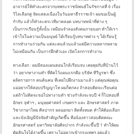
อาจารย์ให้ทำละครจากบทพระราชนิพนธ์ในรัชกาลที่ 6 เรื่อง
วิไลเลือกคู่ จัดแสดงเนื่องในวันมหาธีรราชเจ้า ผมขอเป็นผู้
กำกับ แล้วก็ทำละครเวทีมาตลอด บทบาทหน้าที่ต่าง ๆ
เป็นการเรียนรู้ทั้งนั้น เหมือนจำลองสังคมภายนอก ทำให้เรา
เข้าใจในความเป็นมนุษย์ ได้เรียนรู้บทบาทต่าง ๆ ได้เรียนรู้
การทำงานร่วมกัน แต่ละคนล้วนแล้วแต่มีความหลากหลาย
ไม่เหมือนกัน เป็นการฝึกตัวเอง เปิดโลกการทำงาน
ทางเลือก : ผมมีสองแผนตอนใกล้เรียนจบ เคยคุยกับที่บ้านไว้
ว่า อยากหางานทำ ที่คิดไว้แผนแรกคือ บริษัท ทีวีบูรพา ซึ่ง
ผลิตรายการ คนค้นคน ที่เคยไปฝึกงานมาแล้ว แต่คุณพ่อคุณ
แม่อยากให้สอบปริญญาโท ผมก็ตกลง ถ้าสอบติดจะเรียนต่อ
แต่ถ้าไม่ติดจะขอไปหางานทำ ช่วงกำลังจะจบปี 4 ก็ไปสอบที่
อักษร จุฬาฯ , มนุษยศาสตร์ เกษตรฯ และ อักษรศาสตร์ ภาค
วิชาภาษาไทย ศิลปากร ผลออกมา ติดทั้งหมด ทำให้ต้องเลือก
และบังเอิญมีปัจจัยสำคัญเกิดขึ้น คือน้องสาวสอบติดคณะ
อักษรศาสตร์ มหาวิทยาลัยศิลปากร กำลังจะขึ้นปี 1 ทำให้ผม
ตัดสินใจได้ง่ายขึ้น เพราะไม่อยากเข้ากรุงเทพฯ อยู่แล้ว