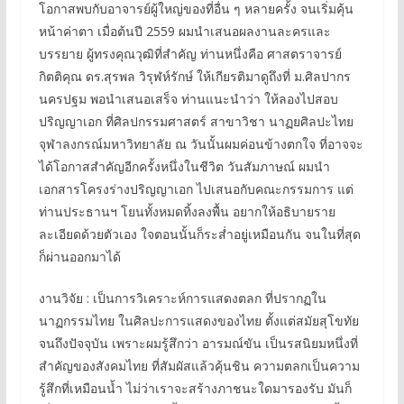
โอกาสพบกับอาจารย์ผู้ใหญ่ของที่อื่น ๆ หลายครั้ง จนเริ่มคุ้น
หน้าค่าตา เมื่อต้นปี 2559 ผมนำเสนอผลงานละครและ
บรรยาย ผู้ทรงคุณวุฒิที่สำคัญ ท่านหนึ่งคือ ศาสตราจารย์
กิตติคุณ ดร.สุรพล วิรุฬห์รักษ์ ให้เกียรติมาดูถึงที่ ม.ศิลปากร
นครปฐม พอนำเสนอเสร็จ ท่านแนะนำว่า ให้ลองไปสอบ
ปริญญาเอก ที่ศิลปกรรมศาสตร์ สาขาวิชา นาฏยศิลปะไทย
จุฬาลงกรณ์มหาวิทยาลัย ณ วันนั้นผมค่อนข้างตกใจ ที่อาจจะ
ได้โอกาสสำคัญอีกครั้งหนึ่งในชีวิต วันสัมภาษณ์ ผมนำ
เอกสารโครงร่างปริญญาเอก ไปเสนอกับคณะกรรมการ แต่
ท่านประธานฯ โยนทั้งหมดทิ้งลงพื้น อยากให้อธิบายราย
ละเอียดด้วยตัวเอง ใจตอนนั้นก็ระส่ำอยู่เหมือนกัน จนในที่สุด
ก็ผ่านออกมาได้
งานวิจัย : เป็นการวิเคราะห์การแสดงตลก ที่ปรากฏใน
นาฏกรรมไทย ในศิลปะการแสดงของไทย ตั้งแต่สมัยสุโขทัย
จนถึงปัจจุบัน เพราะผมรู้สึกว่า อารมณ์ขัน เป็นรสนิยมหนึ่งที่
สำคัญของสังคมไทย ที่สัมผัสแล้วคุ้นชิน ความตลกเป็นความ
รู้สึกที่เหมือนน้ำ ไม่ว่าเราจะสร้างภาชนะใดมารองรับ มันก็