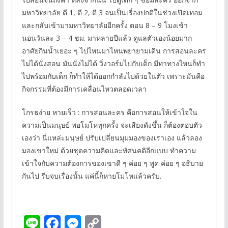
มหาวิทยาลัย ตี 1, ตี 2, ตี 3 จนเป็นเรื่องปกติในช่วงเปิดเทอม
และกลับเข้ามามหาวิทยาลัยอีกครั้ง ตอน 8 – 9 โมงเช้า
นอนวันละ 3 – 4 ชม. มาหลายปีแล้ว ดูแลตัวเองน้อยมาก
อาศัยกินน้ำเยอะ ๆ ไปไหนมาไหนพยายามเดิน การสอนละคร
ไม่ได้นั่งสอน มันนั่งไม่ได้ วิ่งวอร์มไปกับเด็ก มีท่าทางไหนก็ทำ
ไปพร้อมกับเด็ก ก็ทำให้ได้ออกกำลังไปด้วยในตัว เพราะมันคือ
กิจกรรมที่ต้องมีการเคลื่อนไหวตลอดเวลา
โกรธง่าย หายเร็ว : การสอนละคร คือการสอนให้เข้าใจใน
ความเป็นมนุษย์ พอโมโหทุกครั้ง จะเสียงดังขึ้น ก็ต้องตอบตัว
เองว่า นี่แหล่ะมนุษย์ ปรับเปลี่ยนมุมมองของเราเอง แล้วลอง
มองเขาใหม่ ด้วยชุดความคิดและทัศนคติอีกแบบ ทำความ
เข้าใจกับความต้องการของเขาดี ๆ ค่อย ๆ พูด ค่อย ๆ อธิบาย
กันไป รีบจบเรื่องนั้น แค่นี้ก็หายโมโหแล้วครับ.
Li
F
M
C