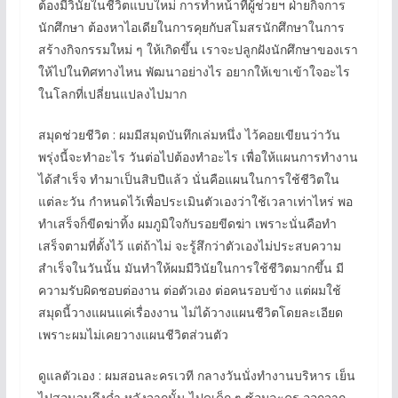
ต้องมีวินัยในชีวิตแบบใหม่ การทำหน้าที่ผู้ช่วยฯ ฝ่ายกิจการ
นักศึกษา ต้องหาไอเดียในการคุยกับสโมสรนักศึกษาในการ
สร้างกิจกรรมใหม่ ๆ ให้เกิดขึ้น เราจะปลูกฝังนักศึกษาของเรา
ให้ไปในทิศทางไหน พัฒนาอย่างไร อยากให้เขาเข้าใจอะไร
ในโลกที่เปลี่ยนแปลงไปมาก
สมุดช่วยชีวิต : ผมมีสมุดบันทึกเล่มหนึ่ง ไว้คอยเขียนว่าวัน
พรุ่งนี้จะทำอะไร วันต่อไปต้องทำอะไร เพื่อให้แผนการทำงาน
ได้สำเร็จ ทำมาเป็นสิบปีแล้ว นั่นคือแผนในการใช้ชีวิตใน
แต่ละวัน กำหนดไว้เพื่อประเมินตัวเองว่าใช้เวลาเท่าไหร่ พอ
ทำเสร็จก็ขีดฆ่าทิ้ง ผมภูมิใจกับรอยขีดฆ่า เพราะนั่นคือทำ
เสร็จตามที่ตั้งไว้ แต่ถ้าไม่ จะรู้สึกว่าตัวเองไม่ประสบความ
สำเร็จในวันนั้น มันทำให้ผมมีวินัยในการใช้ชีวิตมากขึ้น มี
ความรับผิดชอบต่องาน ต่อตัวเอง ต่อคนรอบข้าง แต่ผมใช้
สมุดนี้วางแผนแค่เรื่องงาน ไม่ได้วางแผนชีวิตโดยละเอียด
เพราะผมไม่เคยวางแผนชีวิตส่วนตัว
ดูแลตัวเอง : ผมสอนละครเวที กลางวันนั่งทำงานบริหาร เย็น
ไปสอนจนถึงค่ำ หลังจากนั้น ไปดูเด็ก ๆ ซ้อมละคร ออกจาก