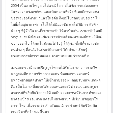
2554 เป็นงานใหญ่ ผมไม่เคยมีโอกาสได้จัดการแสดงละคร
ในพระราชวังมาก่อน และเป็นสถานที่จริง ที่เคยมีการแสดง
ของพระองค์ท่านมาแล้วในอดีต ถึงแม้โปรดักชั่นของเรา ไม่
ได้ยิ่งใหญ่มาก เพราะไม่ได้ใช้มืออาชีพ แต่ใช้วิธีการ ดึงพี่ ๆ
น้อง ๆ ที่รู้จักกัน คนที่อยากจะทำ ให้มาร่วมกัน เรามาทำโดยมี
วัตถุประสงค์เพื่อเผยแผ่พระราชนิพนธ์ของพระองค์ท่าน ให้แผ่
ขยายออกไป ให้คนในสังคมได้รับรู้ ให้ผู้ชม ซึ่งมีทั้ง เยาวชน
คนต่าง ๆ ที่สนใจในประวัติศาสตร์ ได้เข้ามาเรียนรู้
ประสบการณ์การชมละคร ตามขนบแบบ รัชกาลที่ 6
สอนละคร : เมื่อจบปริญญาโท ผมได้รับโอกาส จากภาควิชา
นาฏยสังคีต สาขาวิชาการละคร ที่คณะอักษรศาสตร์
มหาวิทยาลัยศิลปากร ให้เข้ามาบรรจุ ผมตอบรับทันที เหตุผล
คือ เป็นโอกาสที่ผมจะได้ตอบแทนคณะวิชา ตอบแทนครูบา
อาจารย์ที่หยิบยื่นโอกาสให้ ผมมีประสบการณ์ในการทำละคร
มาค่อนข้างเยอะมาก แต่จบไม่ตรงสาขา ที่เรียนปริญญาโท
ภาษาไทย เนื่องจากว่า สำหรับผม อักษรศาสตร์คือชีวิต คือ
คณะวิชาที่สร้างผมขึ้นมา