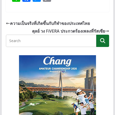
n
ac
e
o
e
e
ss
p
b
e
y
ความเป็นจริงที่เกิดขึ้นกับกีฬาของประเทศไทย
o
n
Li
ตุลย์ วง FiVERA ประกวดร้องเพลงที่รัสเซีย
o
g
n
k
er
k