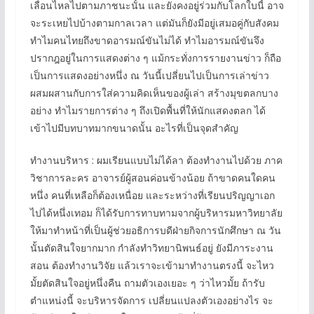
เลื่อนไหลไปตามภาชนะนั้น และยังคงอยู่ร่วมกับโลกใบนี้ อาจ
จะระเหยไปบ้างตามกาลเวลา แต่มันก็ยังมีอยู่เสมอคู่กับสังคม
ทำไมคนไทยถึงขาดอารมณ์ขันไม่ได้ ทำไมอารมณ์ขันจึง
ปรากฎอยู่ในการแสดงต่าง ๆ แม้กระทั่งการรายงานข่าว ก็ถือ
เป็นการแสดงอย่างหนึ่ง ณ วันนี้เปลี่ยนไปเป็นการเล่าข่าว
ผสมผสานกับการใส่ความคิดเห็นของผู้เล่า สร้างมุขตลกบาง
อย่าง ทำไมรายการต่าง ๆ ถึงเปิดพื้นที่ให้นักแสดงตลก ได้
เข้าไปมีบทบาทมากขนาดนั้น อะไรที่เป็นจุดสำคัญ
ทำงานบริหาร : ผมเรียนแบบไม่ได้ลา ต้องทำงานไปด้วย ภาค
วิชาการละคร อาจารย์ผู้สอนค่อนข้างน้อย ถ้าขาดคนใดคน
หนึ่ง คนที่เหลือก็ต้องเหนื่อย และระหว่างที่เรียนปริญญาเอก
ไปได้หนึ่งเทอม ก็ได้รับการทาบทามจากผู้บริหารมหาวิทยาลัย
ให้มาทำหน้าที่เป็นผู้ช่วยอธิการบดีฝ่ายกิจการนักศึกษา ณ วัน
นั้นตัดสินใจยากมาก กำลังทำวิทยานิพนธ์อยู่ ยังมีภาระงาน
สอน ต้องทำงานวิจัย แล้วเราจะเข้ามาทำงานตรงนี้ จะไหว
มั้ยตัดสินใจอยู่หนึ่งคืน ถามตัวเองเยอะ ๆ ว่าไหวมั้ย ถ้ารับ
ตำแหน่งนี้ จะบริหารจัดการ เปลี่ยนแปลงตัวเองอย่างไร จะ