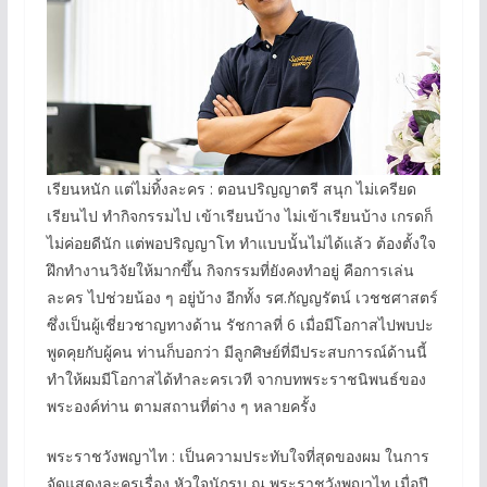
เรียนหนัก แต่ไม่ทิ้งละคร : ตอนปริญญาตรี สนุก ไม่เครียด
เรียนไป ทำกิจกรรมไป เข้าเรียนบ้าง ไม่เข้าเรียนบ้าง เกรดก็
ไม่ค่อยดีนัก แต่พอปริญญาโท ทำแบบนั้นไม่ได้แล้ว ต้องตั้งใจ
ฝึกทำงานวิจัยให้มากขึ้น กิจกรรมที่ยังคงทำอยู่ คือการเล่น
ละคร ไปช่วยน้อง ๆ อยู่บ้าง อีกทั้ง รศ.กัญญรัตน์ เวชชศาสตร์
ซึ่งเป็นผู้เชี่ยวชาญทางด้าน รัชกาลที่ 6 เมื่อมีโอกาสไปพบปะ
พูดคุยกับผู้คน ท่านก็บอกว่า มีลูกศิษย์ที่มีประสบการณ์ด้านนี้
ทำให้ผมมีโอกาสได้ทำละครเวที จากบทพระราชนิพนธ์ของ
พระองค์ท่าน ตามสถานที่ต่าง ๆ หลายครั้ง
พระราชวังพญาไท : เป็นความประทับใจที่สุดของผม ในการ
จัดแสดงละครเรื่อง หัวใจนักรบ ณ พระราชวังพญาไท เมื่อปี