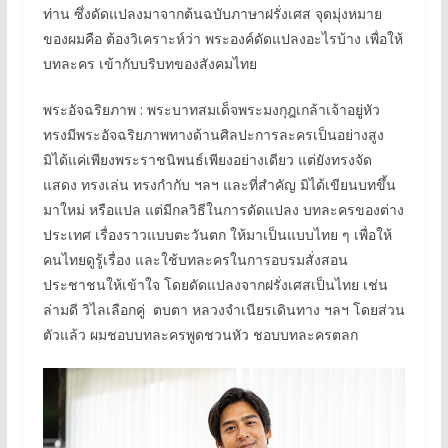
ท่าน ซึ่งดัดแปลงมาจากต้นฉบับภาษาฝรั่งเศส จุดมุ่งหมาย
ของผมคือ ต้องวิเคราะห์ว่า พระองค์ดัดแปลงอะไรบ้าง เพื่อให้
บทละคร เข้ากับบริบทของสังคมไทย
พระอัจฉริยภาพ : พระบาทสมเด็จพระมงกุฎเกล้าเจ้าอยู่หัว
ทรงมีพระอัจฉริยภาพทางด้านศิลปะการละครเป็นอย่างสูง
มิได้แค่เพียงพระราชนิพนธ์เพียงอย่างเดียว แต่ยังทรงจัด
แสดง ทรงเล่น ทรงกำกับ ฯลฯ และที่สำคัญ มิได้เขียนบทขึ้น
มาใหม่ หรือแปล แต่มีกลวิธีในการดัดแปลง บทละครของต่าง
ประเทศ เรื่องราวแบบตะวันตก ให้มาเป็นแบบไทย ๆ เพื่อให้
คนไทยดูรู้เรื่อง และใช้บทละครในการอบรมสั่งสอน
ประชาชนให้เข้าใจ โดยดัดแปลงจากฝรั่งเศสเป็นไทย เช่น
ล่ามดี วิไลเลือกคู่ ตบตา หลวงจำเนียรเดินทาง ฯลฯ โดยส่วน
ตัวแล้ว ผมชอบบทละครพูดชวนหัว ชอบบทละครตลก