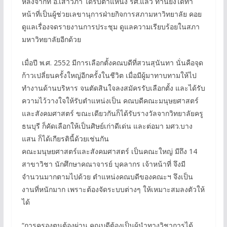
หลังจากที่ อ.เสาวภา ได้รับตำแหน่ง รศ.แล้ว ท่านยังได้ทำ
หน้าที่เป็นผู้ช่วยเลขานุการฝ่ายกิจการสภามหาวิทยาลัย คอย
ดูแลเรื่องจดรายงานการประชุม ดูแลความเรียบร้อยในสภา
มหาวิทยาลัยอีกด้วย
เมื่อปี พ.ศ. 2552 มีการเลือกตั้งคณบดีที่สวนสุนันทา นั่นคือจุด
ก้าวเปลี่ยนครั้งใหญ่อีกครั้งในชีวิต เมื่อมีผู้มาทาบทามให้ไป
ทำงานด้านบริหาร จนตัดสินใจลงสมัครรับเลือกตั้ง และได้รับ
ความไว้วางใจให้รับตำแหน่งเป็น คณบดีคณะมนุษยศาสตร์
และสังคมศาสตร์ ขณะเดียวกันก็ได้รับรางวัลจากวิทยาลัยครู
ธนบุรี ก็คัดเลือกให้เป็นศิษย์เก่าดีเด่น และต่อมา มศว.บาง
แสน ก็ได้เกียรตินี้ด้วยเช่นกัน
คณะมนุษยศาสตร์และสังคมศาสตร์ เป็นคณะใหญ่ มีถึง 14
สาขาวิชา นักศึกษาคณาจารย์ บุคลากร เจ้าหน้าที่ จึงมี
จำนวนมากตามไปด้วย ตำแหน่งคณบดีของคณะฯ จึงเป็น
งานที่หนักมาก เพราะต้องจัดระบบต่างๆ ให้เหมาะสมลงตัวให้
ได้
“การครองตนต้องผ่าน คณบดีต้องเป็นผู้นำทางวิชาการได้