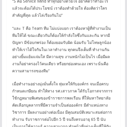
“S คือ Service Mind ทำทุกอย่างด้วยใจ อย่าคิดว่าทำอะไร
แล้วจะต้องได้ประโยชน์ เราต้องทำด้วยใจ ต้องคิดว่าใคร
สำคัญที่สุด แล้วไล่เรียงกันไป”
“และ T คือ Team ทีม ไม่แบ่งแยก เราต้องหาผู้ที่ทำงานเป็น
ทีมให้ได้ ขณะเดียวกันก็ต้องให้กำลังใจซึ่งกันและกัน หากมี
ปัญหา มีข้อบกพร่อง ก็ต้องยอมรับผิด น้อมรับ ไม่โทษลูกน้อง
ทำให้เราได้ใจกันในเวลาทำงาน ทุกคนจึงเต็มที่ ทำงานกัน
อย่างยิ้มแย้มแจ่มใส มีความสุข งานหนักไม่เป็นไร เมื่อมีผล
งานก็อย่าครองไว้คนเดียว หรือยกย่องตนเอง เพราะนั่นคือ
ความสามารถของทีม”
เมื่อทำงานอย่างมุ่งมั่นตั้งใจ ทุ่มเทให้กับองค์กร จนเมื่อครบ
กำหนดเกษียณ ทำให้ทาง รศ.เสาวภาค ได้รับโอกาสจากการ
ใช้กฎหมายพิเศษของข้าราชการพลเรือน ที่ให้มหาวิทยาลัย
คัดเลือกบุคลากรที่มีความจำเป็นต่อองค์กร มีตำแหน่งทาง
วิชาการ มีผลงานอย่างต่อเนื่อง มีคุณสมบัติเหมาะสมต่อการ
ทำงาน รับราชการต่อไปอีก 5 ปี จนถึงครบอายุ 65 ปี นับ
เป็นการใช้ความรู้ ความสามารถ ทำหน้าที่อย่างเต็มที่ให้กับ