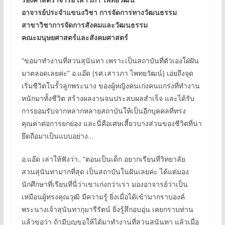
อาจารย์ประจำแขนงวิชา การจัดการทางวัฒนธรรม
สาขาวิชาการจัดการสังคมและวัฒนธรรม
คณะมนุษยศาสตร์และสังคมศาสตร์
“ขอมาทำงานที่สวนสุนันทา เพราะเป็นสถาบันที่ตัวเองใฝ่ฝัน
มาตลอดเลยค่ะ” อ.แอ๊ด (รศ.เสาวภา ไพทยวัฒน์) เอ่ยถึงจุด
เริ่มชีวิตในรั้วลูกพระนาง ของผู้หญิงคนเก่งคนแกร่งที่ทำงาน
หนักมาทั้งชีวิต สร้างผลงานจนประสบผลสำเร็จ และได้รับ
การยอมรับจากหลากหลายสถาบันให้เป็นอีกบุคคลที่ทรง
คุณค่าต่อการยกย่อง และนี่คือเศษเสี้ยวบางส่วนของชีวิตที่น่า
ยึดถือมาเป็นแบบอย่าง…
อ.แอ๊ด เล่าให้ฟังว่า.. “ตอนเป็นเด็ก อยากเรียนที่วิทยาลัย
สวนสุนันทามากที่สุด เป็นสถาบันในฝันเลยค่ะ ได้แต่มอง
นักศึกษาที่เรียนที่นี่ว่าเขาเก่งกว่าเรา มองอาจารย์ว่าเป็น
เหมือนผู้ทรงคุณวุฒิ มีความรู้ ยิ่งเมื่อได้เข้ามากราบองค์
พระนางเจ้าสุนันทากุมารีรัตน์ ยิ่งรู้สึกอบอุ่น เคยกราบท่าน
แล้วขอว่า ถ้ามีบุญขอให้ได้มาทำงานที่สวนสุนันทา แล้วเมื่อ