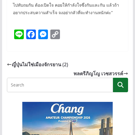
ไปทับถมกัน ต้องเปิดใจ คอยให้กำลังใจซึ่งกันและกัน แล้วถ้า
อยากประสบความสำเร็จ จงอย่ากลัวที่จะทำงานหนักค่ะ”
Li
F
M
C
n
ac
e
o
e
e
ss
p
b
e
y
ญี่ปุ่นไม่ใช่เมืองจักรยาน (2)
o
n
Li
พลตรีภิญโญ เวชสวรรค์
o
g
n
k
er
k